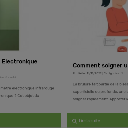
Electronique
Comment soigner un
Publié le : 16/11/2022 | Catégories :
Soin
ins & santé
La brûlure fait partie de la ble
omètre électronique infrarouge
superficielle ou profonde, une 
ronique ? Cet objet du
soigner rapidement. Apporter les
search
Lire la suite