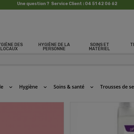
Une question ? Service Client : 04 51 42 06 62
YGIÈNE DES
HYGIÈNE DE LA
SOINS ET
T
LOCAUX
PERSONNE
MATÉRIEL
le
Hygiène
Soins & santé
Trousses de s
keyboard_arrow_down
keyboard_arrow_down
keyboard_arrow_down