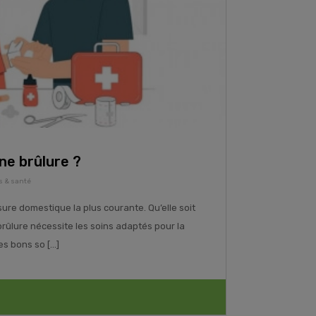
e brûlure ?
s & santé
ssure domestique la plus courante. Qu’elle soit
brûlure nécessite les soins adaptés pour la
 bons so [...]