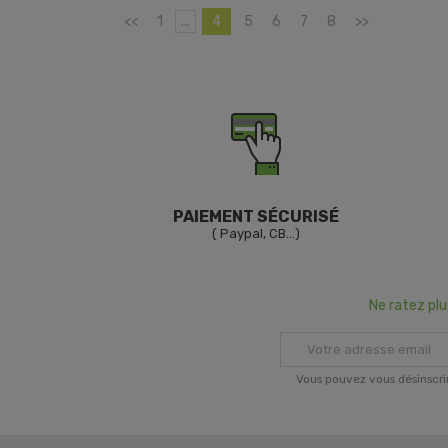
<<
1
...
4
5
6
7
8
>>
PAIEMENT SÉCURISÉ
( Paypal, CB...)
Ne ratez pl
Vous pouvez vous désinscri