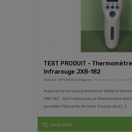
TEST PRODUIT - Thermomètre 
Infrarouge JXB-182
Publié le : 29/11/2022 | Catégories :
Produits soins & santé
,
So
Aujourd’hui on vous présente en détail le therm
JXB-182. Qui n’utilise pas un thermomètre élect
quotidien fait partie de notre trousse de p [...]
search
Lire la suite