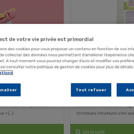
ect de votre vie privée est primordial
sons des cookies pour vous proposer un contenu en fonction de vos int
 de collecter des données nous permettant d’améliorer l’expérience cli
net. A tout moment vous pourrez changer d’avis et modifier vos préfér
si consulter notre politique de gestion de cookies pour plus de détails
uits de nettoyage
TEST PRODUIT - Spr
ations
désinfectant Phago
ène
Publié le : 19/01/2023 | Catégories :
Hyg
naliser
Tout refuser
Ac
ger notre mode de
Aujourd’hui on vous présente d
uits naturels. Aujourd’hui,
détartrant désinfectant Phag
 v [...]
Christeyns Christeyns s’est spéc
search
Lire la suite