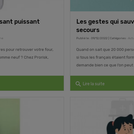
sant puissant
Les gestes qui sau
secours
ène
Publié le : 09/12/2022 | Catégories :
Act
es pour retrouver votre four,
Quand on sait que 20 000 pers
comme neuf ? Chez Prorisk,
si tous les français étaient fo
demande bien ce que l’on peut a
search
Lire la suite