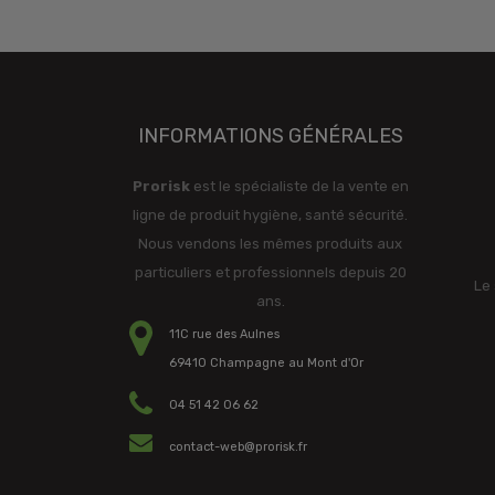
INFORMATIONS GÉNÉRALES
Prorisk
est le spécialiste de la vente en
ligne de produit hygiène, santé sécurité.
Nous vendons les mêmes produits aux
particuliers et professionnels depuis 20
Le 
ans.
11C rue des Aulnes
69410 Champagne au Mont d'Or
04 51 42 06 62
contact-web@prorisk.fr