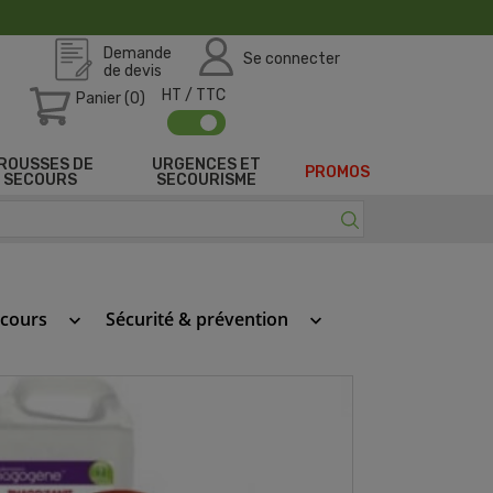
Demande
Se connecter
de devis
HT / TTC
Panier (0)
ROUSSES DE
URGENCES ET
PROMOS
SECOURS
SECOURISME
ecours
Sécurité & prévention
keyboard_arrow_down
keyboard_arrow_down