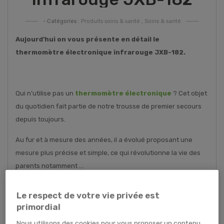
- Catégories :
Produits soins & santé
,
Soins & santé
Aujourd’hui on vous présente en détail le
thermomètre électronique infrarouge JXB-182.
Qui n’utilise pas un
thermomètre électronique
? Cet objet
du quotidien fait partie de notre trousse de premier secours
depuis toujours.
Au fur et à mesure des années, il a évolué proposant une
mesure plus précise et simple, ce qui révolutionne la vie des
parents notamment …
On a souhaité vous montrer, sous toutes ses coutures, un
Le respect de votre vie privée est
thermomètre électronique infrarouge de la marque Berrcom,
primordial
vendu sur notre site.
Nous utilisons des cookies pour vous proposer un contenu