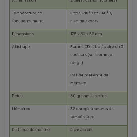
Alimentation
2 piles AA (non fournies)
Température de
Entre +10°C et +40°C,
fonctionnement
humidité <85%
Dimensions
175 x 50 x 52 mm
Affichage
Ecran LCD rétro éclairé en 3
couleurs (vert, orange,
rouge)
Pas de présence de
mercure
Poids
80 gr sans les piles
Mémoires
32 enregistrements de
température
Distance de mesure
3 cm à 5 cm