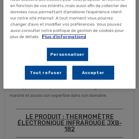
en fonction de vos intérêts, mais aussi afin de collecter des
données nous permettant d’améliorer l’expérience client
LA MARQUE Pelimex
sur notre site internet. A tout moment vous pourrez
changer d’avis et modifier vos préférences. Vous pouvez
aussi consulter notre politique de gestion de cookies pour
Depuis 1997, l’entreprise Pelimex est spécialisée dans la
plus de détails.
Plus d'informations
mesure médicale périphérique, température, tension, poids …
Grâce à un programme constant de recherche et
Personnaliser
développement, Pelimex se développe et se fait une place sur
le marché de l’éthylométrie. En 2019, Pelimex intègre PE
Conseil et Négoce ce qui permet de développer une nouvelle
Tout refuser
Accepter
gamme hygiène. Aujourd’hui, PE Conseil et Négoce se
développe, afin de répondre à toutes les exigences du
marché et assois son expertise dans son domaine.
LE PRODUIT : THERMOMÈTRE
ÉLECTRONIQUE INFRAROUGE JXB-
182