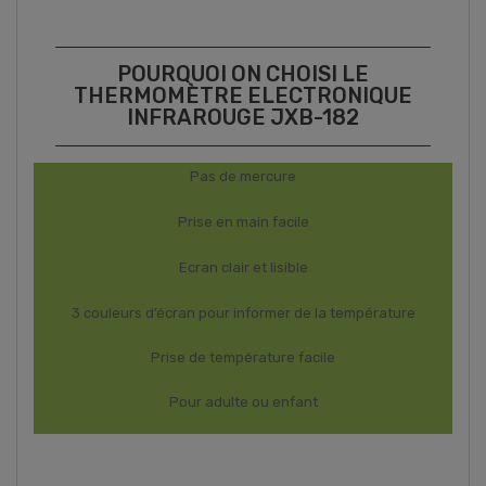
POURQUOI ON CHOISI LE
THERMOMÈTRE ELECTRONIQUE
INFRAROUGE JXB-182
Pas de mercure
Prise en main facile
Ecran clair et lisible
3 couleurs d’écran pour informer de la température
Prise de température facile
Pour adulte ou enfant