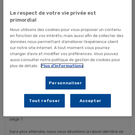
- Catégories :
Actualité hygiène
,
Hygiène
Le respect de votre vie privée est
primordial
Nous utilisons des cookies pour vous proposer un contenu
en fonction de vos intérêts, mais aussi afin de collecter des
données nous permettant d’améliorer l’expérience client
sur notre site internet. A tout moment vous pourrez
changer d’avis et modifier vos préférences. Vous pouvez
aussi consulter notre politique de gestion de cookies pour
plus de détails.
Plus d'informations
Personnaliser
Aujourd’hui, nous avions envie d’élucider un mystère des plus
importants avec vous ..
Tout refuser
Accepter
Avez-vous déjà remarqué dans les toilettes publiques, un
rouleau de papier toilette vide laissé volontairement sous le
siège ?
Sans plus attendre, nous vous dévoilons la raison derrière ce