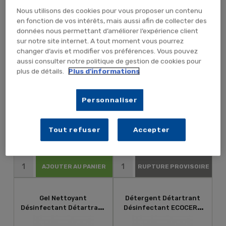
Nous utilisons des cookies pour vous proposer un contenu
Nettoyant Détartrant
Spray Nettoyant
en fonction de vos intérêts, mais aussi afin de collecter des
Anti-Calcaire Alimentaire
Détartrant ECOLABEL
données nous permettant d’améliorer l’expérience client
Écolabel
GREEN'R SANIT
sur notre site internet. A tout moment vous pourrez
changer d’avis et modifier vos préférences. Vous pouvez
aussi consulter notre politique de gestion de cookies pour
plus de détails.
Plus d'informations
Personnaliser
25,49 € TTC
7,08 € TTC
21,24 € HT
5,90 € HT
Tout refuser
Accepter
AJOUTER AU PANIER
RUPTURE PROVISOIRE
Gel Nettoyant
Détergent Détartrant
Désinfectant Détartrant
Désinfectant ECOCERT
WC PHAGO'GEL SANIT
PHAGO'SANIT