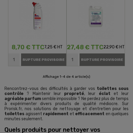
8,70 € TTC
27,48 € TTC
7,25 € HT
22,90 € HT
RUPTURE PROVISOIRE
RUPTURE PROVISOIRE
Affichage 1-4 de 4 article(s)
Rencontrez-vous des difficultés à garder vos
toilettes sous
contrôle
? Maintenir leur
propreté
, leur
éclat
et leur
agréable parfum
semble impossible ? Ne perdez plus de temps
à expérimenter divers produits de qualité médiocre. Sur
Prorisk.fr, nos solutions de nettoyage et d'entretien pour les
toilettes
agissent
rapidement
et
efficacement
en quelques
minutes seulement.
Quels produits pour nettoyer vos