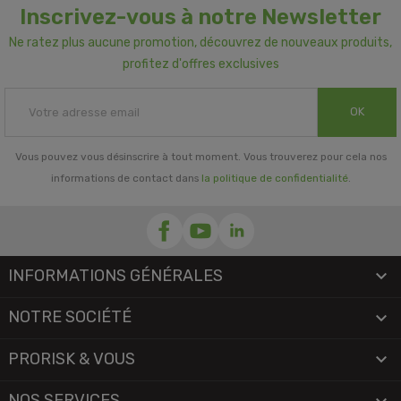
Inscrivez-vous à notre Newsletter
Ne ratez plus aucune promotion, découvrez de nouveaux produits,
profitez d'offres exclusives
OK
Vous pouvez vous désinscrire à tout moment. Vous trouverez pour cela nos
informations de contact dans
la politique de confidentialité
.
INFORMATIONS GÉNÉRALES

NOTRE SOCIÉTÉ

PRORISK & VOUS

NOS SERVICES