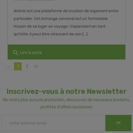
Airbnb est une plateforme de location de logement entre
particulier. Cet échange convivial est un formidable
moyen de se loger en voyage ! Cependant en tant
qu’hôte, il peut être stressant de con [...]
search
Lire la suite
<<
1
2
>>
Inscrivez-vous à notre Newsletter
Ne ratez plus aucune promotion, découvrez de nouveaux produits,
profitez d'offres exclusives
OK