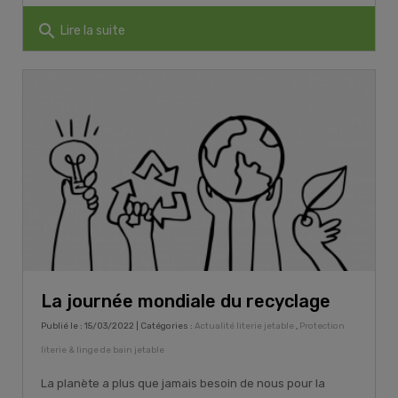
search
Lire la suite
La journée mondiale du recyclage
Publié le : 15/03/2022 | Catégories :
Actualité literie jetable
,
Protection
literie & linge de bain jetable
La planète a plus que jamais besoin de nous pour la