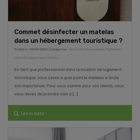
Commet désinfecter un matelas
dans un hébergement touristique ?
Publié le : 09/06/2022 | Catégories :
Actualité literie jetable
,
Protection
literie & linge de bain jetable
En tant que professionnel dans la location de logement
touristique, vous savez à quel point le matelas à toute
son importance. Pour vous comme pour vos clients, vous
vous devez de prendre soin d [...]
search
Lire la suite