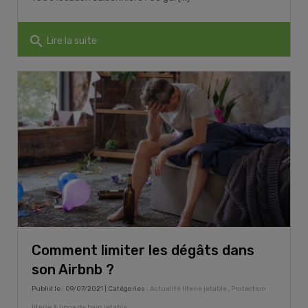
search
Lire la suite
Comment limiter les dégâts dans
son Airbnb ?
Publié le : 09/07/2021 | Catégories :
Actualité literie jetable
,
Protection
literie & linge de bain jetable