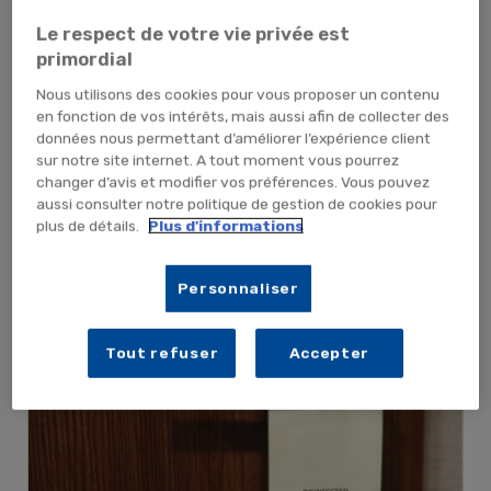
punaises de lit ?
Le respect de votre vie privée est
Publié le : 10/06/2022 | Catégories :
Actualité literie jetable
,
Protection
primordial
literie & linge de bain jetable
Nous utilisons des cookies pour vous proposer un contenu
L’heure est grave, si vous venez de découvrir des
en fonction de vos intérêts, mais aussi afin de collecter des
données nous permettant d’améliorer l’expérience client
punaises de lit au sein de votre logement. En effet, elles
sur notre site internet. A tout moment vous pourrez
s’introduisent chez vous aussi vite que l’éclair et vous
changer d’avis et modifier vos préférences. Vous pouvez
mènent la vie dure. Sachez, [...]
aussi consulter notre politique de gestion de cookies pour
plus de détails.
Plus d'informations
search
Lire la suite
Personnaliser
Tout refuser
Accepter