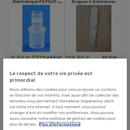
Électronique PX PILOT-1
Drogues 6 Substances
AL 8000 NF EN 16280
0,83 € TTC
118,80 €
0,69 € HT
99,00 €
TTC
HT
Le respect de votre vie privée est
primordial
RUPTURE PROVISOIRE
RUPTURE PROVISOIRE
Nous utilisons des cookies pour vous proposer un contenu
en fonction de vos intérêts, mais aussi afin de collecter des
données nous permettant d’améliorer l’expérience client
Ethylotest À Usage Unique
Panneau De Signalisation
sur notre site internet. A tout moment vous pourrez
Sans Ballon 0.2g/l De
Site Équipé D'un
Sang Ou 0.10mg/l D'air...
Défibrillateur
changer d’avis et modifier vos préférences. Vous pouvez
aussi consulter notre politique de gestion de cookies pour
plus de détails.
Plus d'informations