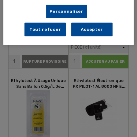
Personnaliser
Tout refuser
Accepter
1,67 € TTC
11,39 € TTC
1,39 € HT
9,49 € HT
RUPTURE PROVISOIRE
AJOUTER AU PANIER
Ethylotest À Usage Unique
Ethylotest Électronique
Sans Ballon 0.5g/l De
PX PILOT-1 AL 8000 NF EN
Sang Ou 0.25mg/l D'air...
16280