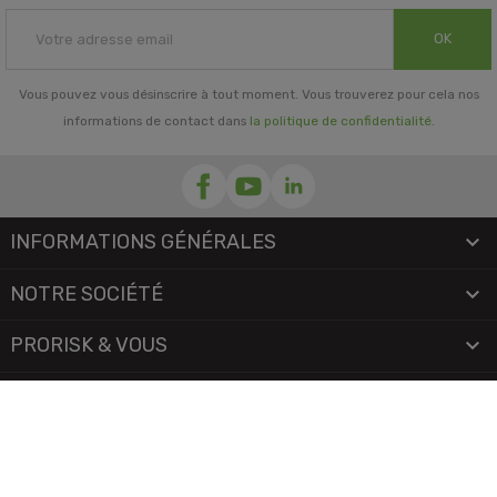
OK
Vous pouvez vous désinscrire à tout moment. Vous trouverez pour cela nos
informations de contact dans
la politique de confidentialité
.
INFORMATIONS GÉNÉRALES

NOTRE SOCIÉTÉ

PRORISK & VOUS

NOS SERVICES

PAIEMENT
MENTIONS LÉGALES
-
CGV/CGU
-
COOKIES