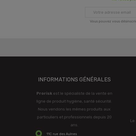
Vous pouvez vous désinscri
INFORMATIONS GÉNÉRALES
Prorisk
est le spécialiste de la vente en
ligne de produit hygiène, santé sécurité.
Nous vendons les mêmes produits aux
particuliers et professionnels depuis 20
Le 
ans.
11C rue des Aulnes