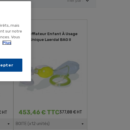

Trier par :
érêts, mais
ent sur notre
e
Insufflateur Enfant À Usage
ences. Vous
 De
Unique Laerdal BAG II
.
Plus
cepter
453,46 € TTC
377,88 € HT
€ HT