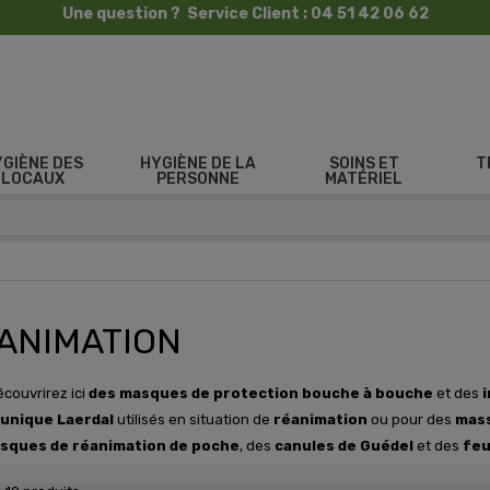
Une question ? Service Client : 04 51 42 06 62
YGIÈNE DES
HYGIÈNE DE LA
SOINS ET
T
LOCAUX
PERSONNE
MATÉRIEL
ANIMATION
couvrirez ici
des masques de protection bouche à bouche
et des
i
unique Laerdal
utilisés en situation de
réanimation
ou pour des
mass
sques de réanimation de poche
, des
canules de Guédel
et des
feu