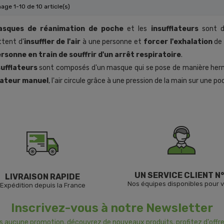
hage 1-10 de 10 article(s)
asques de réanimation de poche
et les
insufflateurs
sont d
tent d'
insuffler de l'air
à une personne et
forcer l'exhalation
de 
rsonne en train de souffrir d'un arrêt respiratoire
.
sufflateurs
sont composés d'un masque qui se pose de manière hermé
lateur manuel
, l'air circule grâce à une pression de la main sur une po
UN SERVICE CLIENT N°
LIVRAISON RAPIDE
Nos équipes disponibles pour 
Expédition depuis la France
Inscrivez-vous à notre Newsletter
us aucune promotion, découvrez de nouveaux produits, profitez d'offre