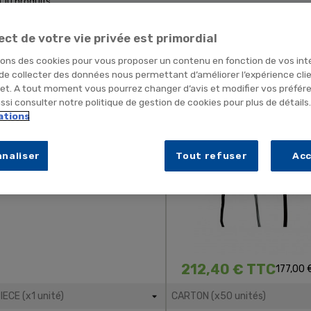
 a 10 produits.
ect de votre vie privée est primordial
sons des cookies pour vous proposer un contenu en fonction de vos int
 de collecter des données nous permettant d’améliorer l’expérience cli
MASQUE BOUCHE A BOUCHE
Masque À Oxygène Haut
net. A tout moment vous pourrez changer d’avis et modifier vos préfér
Concentration Avec Évent
si consulter notre politique de gestion de cookies pour plus de détails
0,50 € TTC
Sécurité Adulte
0,42 € HT
ations
naliser
Tout refuser
Ac
212,40 € TTC
177,00 