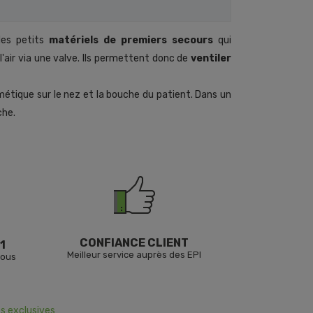
es petits
matériels de premiers secours
qui
l'air via une valve. Ils permettent donc de
ventiler
tique sur le nez et la bouche du patient. Dans un
che.
CONFIANCE CLIENT
1
Meilleur service auprès des EPI
vous
s exclusives