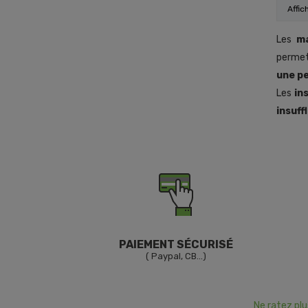
Affic
Les
m
permet
une pe
Les
in
insuff
PAIEMENT SÉCURISÉ
( Paypal, CB...)
Ne ratez pl