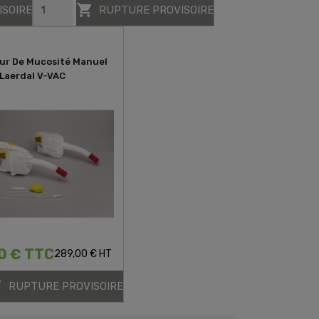

ISOIRE
RUPTURE PROVISOIRE
ur De Mucosité Manuel
Laerdal V-VAC
0 € TTC
289,00 € HT

RUPTURE PROVISOIRE