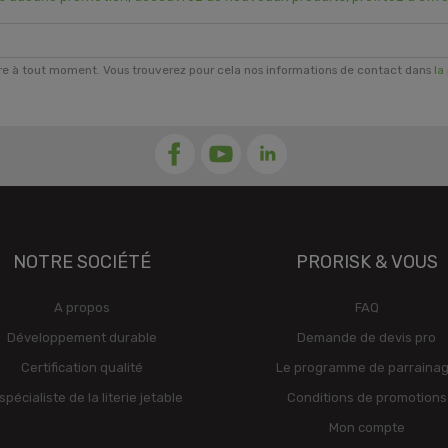
re à tout moment. Vous trouverez pour cela nos informations de contact dans
la
NOTRE SOCIÉTÉ
PRORISK & VOUS
A propos
FAQ
Développement durable
Demande de devis pro
Certification qualité
Le programme de parraina
spécialiste de la literie jetable
Conditions de promotions
Mon compte