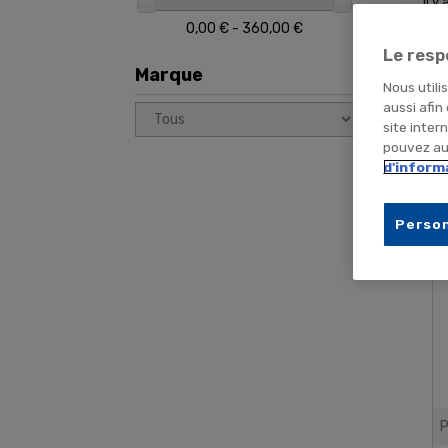
Il y
0,00 € - 360,00 €
Le resp
Marque
Nous utili
aussi afin
site inter
pouvez aus
d'inform
Person