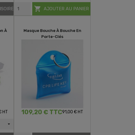

ISOIRE
AJOUTER AU PANIER
on À
Masque Bouche À Bouche En
Porte-Clés
109,20 € TTC
€ HT
91,00 € HT