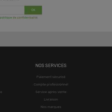
OK
 politique de confidentialité
.
NOS SERVICES
Paiement sécurisé
Compte professionnel
ge
Service après vente
Livraison
Nos marques