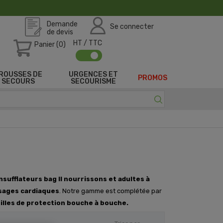
Demande
Se connecter
de devis
HT / TTC
Panier (0)
ROUSSES DE
URGENCES ET
PROMOS
SECOURS
SECOURISME
nsufflateurs bag II nourrissons et adultes à
ages cardiaques
. Notre gamme est complétée par
illes de protection bouche à bouche.