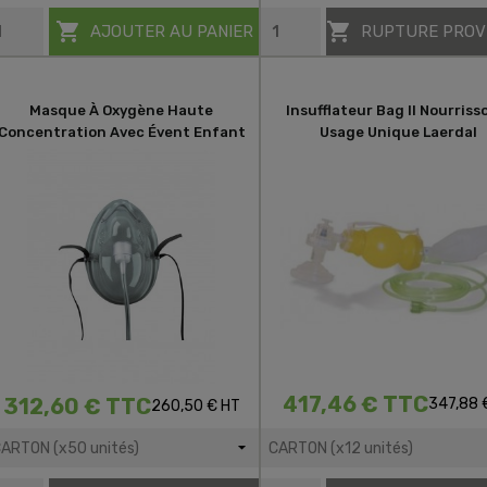


AJOUTER AU PANIER
RUPTURE PROV
Masque À Oxygène Haute
Insufflateur Bag II Nourriss
Concentration Avec Évent Enfant
Usage Unique Laerdal
417,46 € TTC
312,60 € TTC
347,88 
260,50 € HT