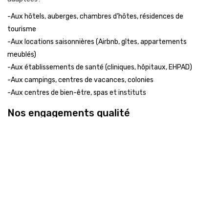
-Aux hôtels, auberges, chambres d’hôtes, résidences de
tourisme
-Aux locations saisonnières (Airbnb, gîtes, appartements
meublés)
-Aux établissements de santé (cliniques, hôpitaux, EHPAD)
-Aux campings, centres de vacances, colonies
-Aux centres de bien-être, spas et instituts
Nos engagements qualité
Tous nos produits sont sélectionnés pour leur efficacité, leur
confort et leur respect des normes d’hygiène. Nous privilégions
des matériaux doux, résistants et hypoallergéniques, et
proposons des solutions respectueuses de l’environnement
lorsque cela est possible.
Questions fréquentes sur la literie jetable
et le linge de bain
La literie jetable est-elle recyclable ?