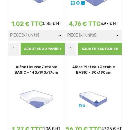
1,02 € TTC
4,76 € TTC
0,85 € HT
3,97 € HT
AJOUTER AU PANIER
AJOUTER AU PANIER
Alèse Housse Jetable
Alèse Plateau Jetable
BASIC - 140x190x17cm
BASIC - 90x190cm
1,27 € TTC
56,70 € TTC
1,06 € HT
47,25 € HT