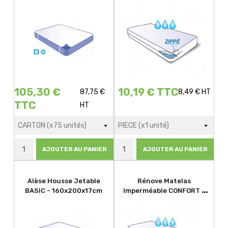
90x190x15cm
105,30 €
10,19 € TTC
87,75 €
8,49 € HT
TTC
HT
AJOUTER AU PANIER
AJOUTER AU PANIER
Alèse Housse Jetable
Rénove Matelas
BASIC - 160x200x17cm
Imperméable CONFORT -
80x190x15cm