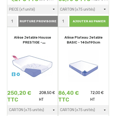
RUPTURE PROVISOIRE
AJOUTER AU PANIER
Alèse Jetable Housse
Alèse Plateau Jetable
PRESTIGE -
BASIC - 140x190cm
160x200x20cm
250,20 €
86,40 €
208,50 €
72,00 €
TTC
TTC
HT
HT