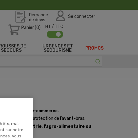
Demande
Se connecter
de devis
HT / TTC
Panier (0)
ROUSSES DE
URGENCES ET
PROMOS
SECOURS
SECOURISME
 sur notre site e-commerce.
 en assurant la protection de l’avant-bras.
érêts, mais
é
comme
l’industrie, l’agro-alimentaire ou
ent sur notre
ences. Vous