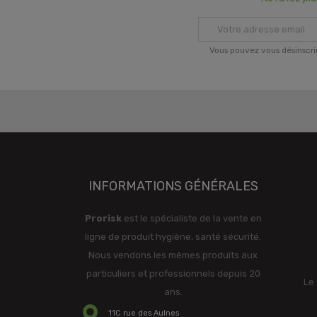
Vous pouvez vous désinscri
INFORMATIONS GÉNÉRALES
Prorisk
est le spécialiste de la vente en
ligne de produit hygiène, santé sécurité.
Nous vendons les mêmes produits aux
particuliers et professionnels depuis 20
Le 
ans.
11C rue des Aulnes