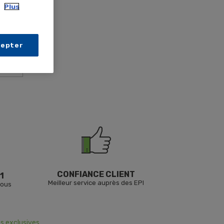
.
Plus
cepter
CONFIANCE CLIENT
1
Meilleur service auprès des EPI
vous
s exclusives