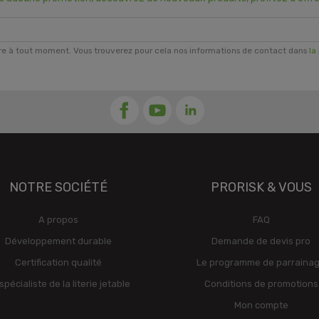
re à tout moment. Vous trouverez pour cela nos informations de contact dans
la
NOTRE SOCIÉTÉ
PRORISK & VOUS
A propos
FAQ
Développement durable
Demande de devis pro
Certification qualité
Le programme de parraina
spécialiste de la literie jetable
Conditions de promotions
Mon compte