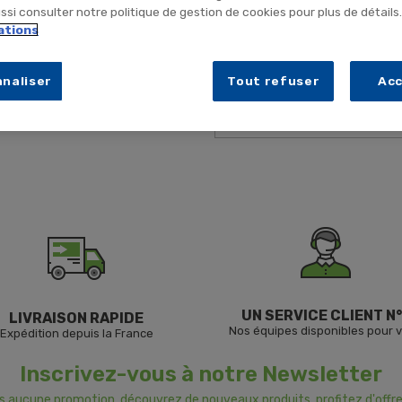
si consulter notre politique de gestion de cookies pour plus de détails
ations
Désolé pour la gêne occasionnée
Renouvelez votre recherche
naliser
Tout refuser
Ac
UN SERVICE CLIENT N°
LIVRAISON RAPIDE
Nos équipes disponibles pour 
Expédition depuis la France
Inscrivez-vous à notre Newsletter
us aucune promotion, découvrez de nouveaux produits, profitez d'offre