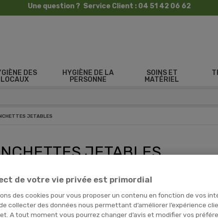
Une question ? Service Client : 04 51 42 06 62
YGIÈNE DES
HYGIÈNE DE LA
SOINS ET
T
LOCAUX
PERSONNE
MATÉRIEL
NCHETTES JETABLES
NCHETTES JETABLES
vrez nos
manchettes jetables
et
manchette Tyvek
à usage unique
ect de votre vie privée est primordial
 des manchettes jetables, vous permet de manipuler des produits tout
sons des cookies pour vous proposer un contenu en fonction de vos int
re
d’
EPI jetable
est essentiel dans certains secteurs d’activit
 de collecter des données nous permettant d’améliorer l’expérience cli
e secteur hospitalier
.
net. A tout moment vous pourrez changer d’avis et modifier vos préfér