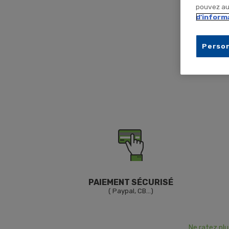
pouvez aus
d'inform
Person
PAIEMENT SÉCURISÉ
( Paypal, CB...)
Ne ratez pl