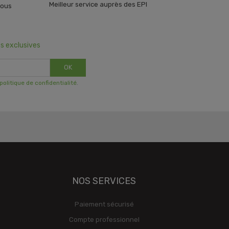
Meilleur service auprès des EPI
vous
s exclusives
OK
 politique de confidentialité
.
NOS SERVICES
Paiement sécurisé
Compte professionnel