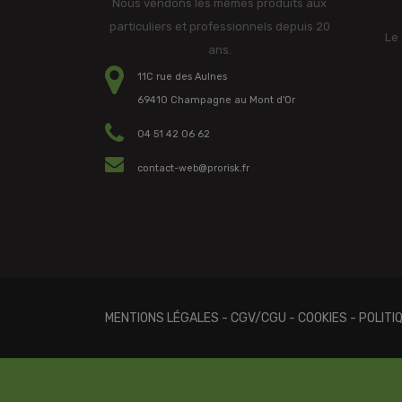
Nous vendons les mêmes produits aux
particuliers et professionnels depuis 20
Le 
ans.
11C rue des Aulnes
69410 Champagne au Mont d'Or
04 51 42 06 62
contact-web@prorisk.fr
MENTIONS LÉGALES
-
CGV/CGU
-
COOKIES
-
POLITI