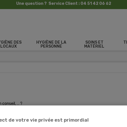
Une question ? Service Client : 04 51 42 06 62
YGIÈNE DES
HYGIÈNE DE LA
SOINS ET
T
LOCAUX
PERSONNE
MATÉRIEL
n conseil, … ?
ngage à vous répondre dans les meilleurs délais.
ect de votre vie privée est primordial