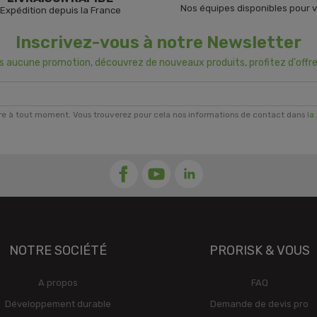
Nos équipes disponibles pour 
Expédition depuis la France
Inscrivez-vous à notre Newsletter
us aucune promotion, découvrez de nouveaux produits, profitez d'offre
re à tout moment. Vous trouverez pour cela nos informations de contact dans
la
NOTRE SOCIÉTÉ
PRORISK & VOUS
A propos
FAQ
Développement durable
Demande de devis pro