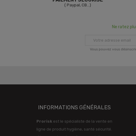
( Paypal, CB...)
Ne ratez pl
Vous pouvez vous désinscri
INFORMATIONS GÉNÉRALES
Prorisk
est le spécialiste de la vente en
ligne de produit hygiène, santé sécurité.