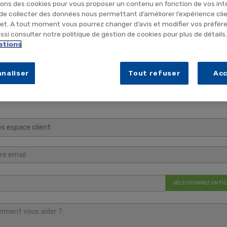
sons des cookies pour vous proposer un contenu en fonction de vos int
local)
 de collecter des données nous permettant d’améliorer l’expérience cli
net. A tout moment vous pourrez changer d’avis et modifier vos préfér
endredi (hors jours fériés)
si consulter notre politique de gestion de cookies pour plus de détails
ations
n utilisant le formulaire ci-dessous :
naliser
Tout refuser
Ac
 votre demande.
Pour en savoir plus sur la gestion de vos données personnell
SÉLECTIONNEZ UN FI