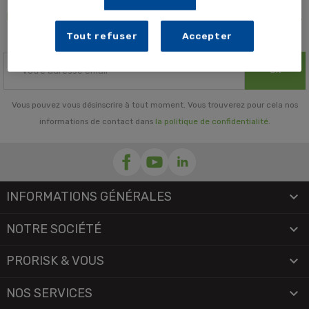
Ne ratez plus aucune promotion, découvrez de nouveaux produits,
profitez d'offres exclusives
Tout refuser
Accepter
OK
Vous pouvez vous désinscrire à tout moment. Vous trouverez pour cela nos
informations de contact dans
la politique de confidentialité
.
INFORMATIONS GÉNÉRALES

NOTRE SOCIÉTÉ

PRORISK & VOUS

NOS SERVICES
