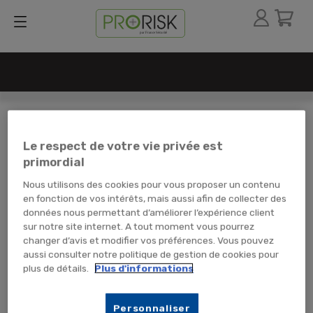
par France Sécurité
PANIER
(0 Articles)
Le respect de votre vie privée est
primordial
COMMANDER
Nous utilisons des cookies pour vous proposer un contenu
en fonction de vos intérêts, mais aussi afin de collecter des
données nous permettant d’améliorer l’expérience client
Il n'y a plus d'articles dans votre panier
sur notre site internet. A tout moment vous pourrez
changer d’avis et modifier vos préférences. Vous pouvez
aussi consulter notre politique de gestion de cookies pour
plus de détails.
Plus d'informations
Inscrivez-vous à notre Newsletter
Personnaliser