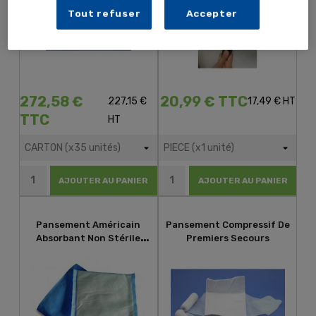
Tout refuser
Accepter
272,58 €
20,99 € TTC
227,15 €
17,49 € HT
TTC
HT
AJOUTER AU PANIER
AJOUTER AU PANIER
Pansement Américain
Pansement Compressif De
Absorbant Non Stérile
Premiers Secours
20x15 Cm