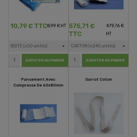
10,79 € TTC
575,71 €
8,99 € HT
479,76 €
TTC
HT
AJOUTER AU PANIER
AJOUTER AU PANIER
Pansement Avec
Garrot Coton
Compresse De 60x80mm