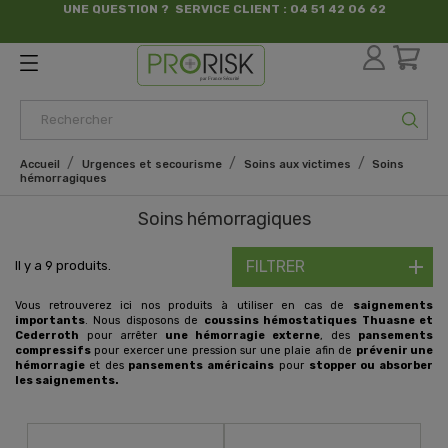
UNE QUESTION ? SERVICE CLIENT : 04 51 42 06 62
par France Sécurité
Accueil
Urgences et secourisme
Soins aux victimes
Soins
hémorragiques
Soins hémorragiques
FILTRER
Il y a 9 produits.
Vous retrouverez ici nos produits à utiliser en cas de
saignements
importants
. Nous disposons de
coussins hémostatiques Thuasne et
Cederroth
pour arrêter
une hémorragie externe
, des
pansements
compressifs
pour exercer une pression sur une plaie afin de
prévenir une
hémorragie
et des
pansements américains
pour
stopper ou absorber
les saignements.