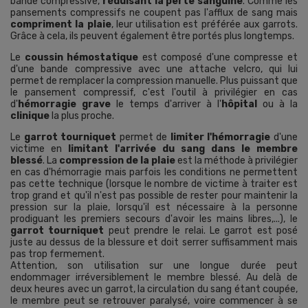
bande compressive,
réduisant la perte sanguine
. Comme les
pansements compressifs ne coupent pas l'afflux de sang mais
compriment la plaie
, leur utilisation est préférée aux garrots.
Grâce à cela, ils peuvent également être portés plus longtemps.
Le
coussin hémostatique
est composé d'une compresse et
d'une bande compressive avec une attache velcro, qui lui
permet de remplacer la compression manuelle. Plus puissant que
le pansement compressif, c'est l'outil à privilégier en cas
d'
hémorragie grave
le temps d'arriver à l'
hôpital
ou à la
clinique
la plus proche.
Le
garrot tourniquet
permet de
limiter l'hémorragie
d'une
victime en
limitant l'arrivée du sang dans le membre
blessé
. La
compression de la plaie
est la méthode à privilégier
en cas d'hémorragie mais parfois les conditions ne permettent
pas cette technique (lorsque le nombre de victime à traiter est
trop grand et qu'il n'est pas possible de rester pour maintenir la
pression sur la plaie, lorsqu'il est nécessaire à la personne
prodiguant les premiers secours d'avoir les mains libres,...), le
garrot tourniquet
peut prendre le relai. Le garrot est posé
juste au dessus de la blessure et doit serrer suffisamment mais
pas trop fermement.
Attention, son utilisation sur une longue durée peut
endommager irréversiblement le membre blessé. Au delà de
deux heures avec un garrot, la circulation du sang étant coupée,
le membre peut se retrouver paralysé, voire commencer à se