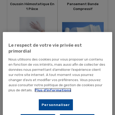
Coussin Hémostatique En
Pansement Bande
1 Pièce
Compressif
Le respect de votre vie privée est
primordial
7,79 € TTC
9,59 € TTC
6,49 € HT
7,99 € HT
Nous utilisons des cookies pour vous proposer un contenu
en fonction de vos intérêts, mais aussi afin de collecter des
données nous permettant d’améliorer l’expérience client
sur notre site internet. A tout moment vous pourrez
changer d’avis et modifier vos préférences. Vous pouvez
AJOUTER AU PANIER
AJOUTER AU PANIER
aussi consulter notre politique de gestion de cookies pour
plus de détails.
Plus d'informations
Coussin Hémostatique En
Garrot Tourniquet
3 Pièces
Tactique Large
Personnaliser