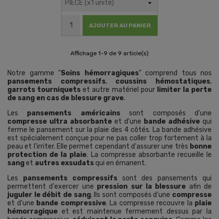
AJOUTER AU PANIER
Affichage 1-9 de 9 article(s)
Notre gamme "
Soins hémorragiques
" comprend tous nos
pansements compressifs
,
coussins hémostatiques
,
garrots tourniquets
et autre matériel pour
limiter la perte
de sang en cas de blessure grave
.
Les
pansements américains
sont composés d'une
compresse ultra absorbante
et d'une
bande adhésive
qui
ferme le pansement sur la plaie des 4 côtés. La bande adhésive
est spécialement conçue pour ne pas coller trop fortement à la
peau et l'irriter. Elle permet cependant d'assurer une très
bonne
protection de la plaie
. La compresse absorbante recueille le
sang
et
autres exsudats
qui en émanent.
Les
pansements compressifs
sont des pansements qui
permettent d'exercer une
pression sur la blessure
afin de
juguler le débit de sang
. Ils sont composés d'une
compresse
et d'une
bande compressive
. La compresse recouvre la
plaie
hémorragique
et est maintenue fermement dessus par la