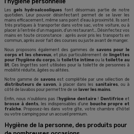
l’hygiène personnelle
Les
gels hydroalcooliques
font désormais partie de notre
quotidien. Leur pouvoir désinfectant permet de se laver les
mains efficacement, même sans point d'eau à proximité. Ils sont
très pratiques à transporter dans votre sac, votre voiture, ou à
placer à l'entrée d'un magasin, d'un restaurant... Désinfectez vos
mains en toute circonstance : après avoir pris les transports en
commun, après avoir fait des courses ou juste avant de manger.
Nous proposons également des gammes de
savons pour le
corps et les cheveux
, et plus particulièrement de
lingettes
pour l'hygiène du corps
, la
toilette intime
ou la
toilette au
lit
. Ces lingettes sont utilisées pour la toilette de personnes à
mobilité réduite, âgées ou alitées.
Notre gamme de
savons
est complétée par une sélection de
distributeurs de savon
, à placer dans les
sanitaires
, ou à
côté de lavabos pour permettre de se
laver les mains
.
Enfin, nous n'oublions pas l'
hygiène dentaire
!
Dentifrice
et
brosse à dents
, les indispensables d'une
bouche propre et
fraîche
. Proposez-les dans votre gîte, votre chambre d'hôtel
ou votre camping pour un accueil premium.
Hygiène de la personne, des produits pour
de nombreuses occasions