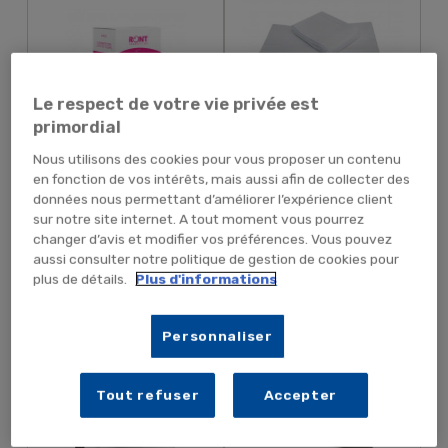
Le respect de votre vie privée est
primordial
Nous utilisons des cookies pour vous proposer un contenu
0,17 € TTC
2,10 € TTC
0,14 € HT
1,75 € HT
en fonction de vos intérêts, mais aussi afin de collecter des
données nous permettant d’améliorer l’expérience client
sur notre site internet. A tout moment vous pourrez
changer d’avis et modifier vos préférences. Vous pouvez
RUPTURE PROVISOIRE
RUPTURE PROVISOIRE
aussi consulter notre politique de gestion de cookies pour
plus de détails.
Plus d'informations
Distributeur D'essuie-
Mouchoirs Blancs 100%
Personnaliser
Mains Pour Bobine MAXI À
Pure Ouate De Cellulose
Dévidage Central En...
Tout refuser
Accepter