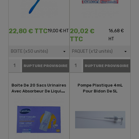
22,80 € TTC
20,02 €
19,00 € HT
16,68 €
TTC
HT
RUPTURE PROVISOIRE
RUPTURE PROVISOIRE
Boite De 20 Sacs Urinaires
Pompe Plastique 4mL
Avec Absorbeur De Liquide
Pour Bidon De 5L
Et D'odeur