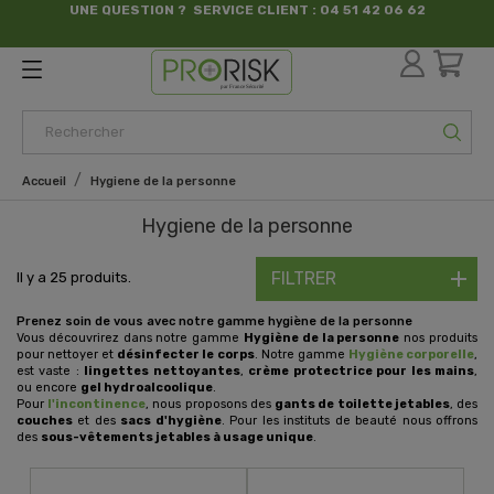
UNE QUESTION ? SERVICE CLIENT : 04 51 42 06 62
par France Sécurité
Accueil
Hygiene de la personne
Hygiene de la personne
FILTRER
Il y a 25 produits.
Prenez soin de vous avec notre gamme hygiène de la personne
Vous découvrirez dans notre gamme
Hygiène de la personne
nos produits
pour nettoyer et
désinfecter le corps
. Notre gamme
Hygiène corporelle
,
est vaste :
lingettes nettoyantes
,
crème protectrice pour les mains
,
ou encore
gel hydroalcoolique
.
Pour
l'incontinence
, nous proposons des
gants de toilette jetables
, des
couches
et des
sacs d'hygiène
. Pour les instituts de beauté nous offrons
des
sous-vêtements jetables à usage unique
.