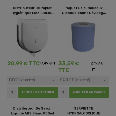
Distributeur De Papier
Paquet De 6 Rouleaux
Hygiénique MAXI JUMBO
D'essuie-Mains Dévidage
ABS Blanc
Central Bleu Gaufré 450...
20,99 € TTC
33,59 €
17,49 € HT
27,99 €
TTC
HT
AJOUTER AU PANIER
AJOUTER AU PANIER
Distributeur De Savon
SERVIETTE
Liquide ABS Blanc 800ml
HYDROALCOOLIQUE