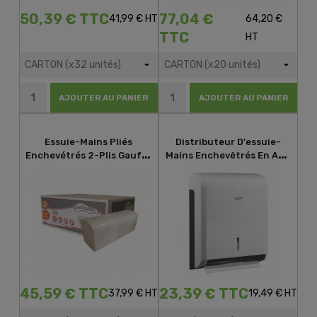
50,39 € TTC
77,04 €
41,99 € HT
64,20 €
TTC
HT
AJOUTER AU PANIER
AJOUTER AU PANIER
Essuie-Mains Pliés
Distributeur D'essuie-
Enchevétrés 2-Plis Gaufré
Mains Enchevêtrés En ABS
Collé 21x30cm
Blanc
45,59 € TTC
23,39 € TTC
37,99 € HT
19,49 € HT