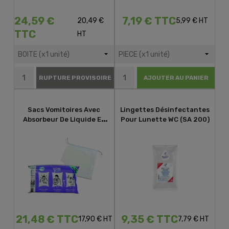
24,59 €
7,19 € TTC
20,49 €
5,99 € HT
TTC
HT
RUPTURE PROVISOIRE
AJOUTER AU PANIER
Sacs Vomitoires Avec
Lingettes Désinfectantes
Absorbeur De Liquide Et
Pour Lunette WC (SA 200)
D'odeur
21,48 € TTC
9,35 € TTC
17,90 € HT
7,79 € HT