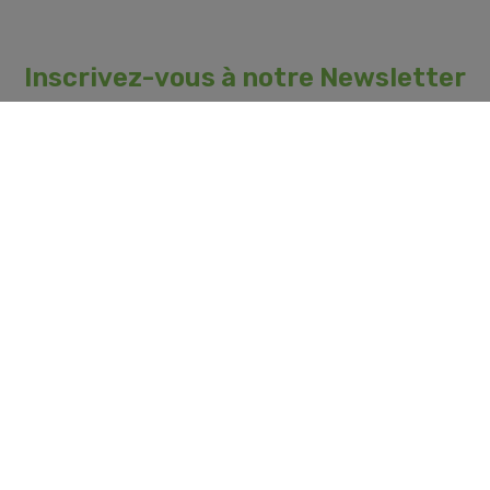
Inscrivez-vous à notre Newsletter
Ne ratez plus aucune promotion, découvrez de nouveaux produits,
profitez d'offres exclusives
OK
Vous pouvez vous désinscrire à tout moment. Vous trouverez pour cela nos
informations de contact dans
la politique de confidentialité
.
INFORMATIONS GÉNÉRALES

NOTRE SOCIÉTÉ
