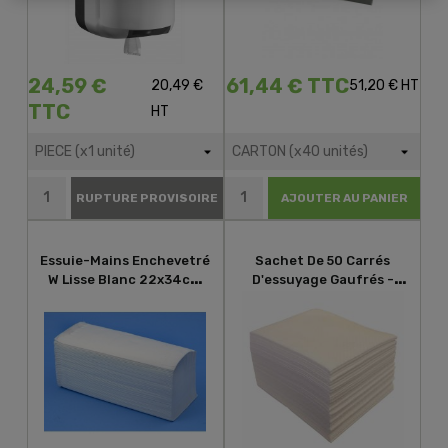
24,59 €
61,44 € TTC
20,49 €
51,20 € HT
TTC
HT
RUPTURE PROVISOIRE
AJOUTER AU PANIER
Essuie-Mains Enchevetré
Sachet De 50 Carrés
W Lisse Blanc 22x34cm
D'essuyage Gaufrés -
Double Épaisseur
29x35cm