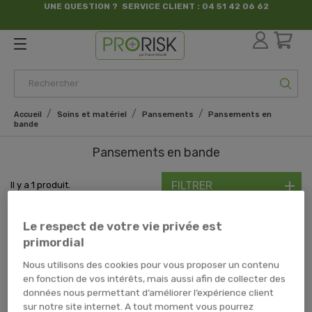
UNE QUESTION ? SERVICE CLIENT : 04 51 42 06 62
par France Sécurité
Accueil
Soins et matériel
Pansements
Pansements en
bande
Pansements en bande
FILTRER
Il y a 1 produit.
Découvrez nos différents
pansements en bande
, idéaux pour définir soi-
même la longueur du pansement en fonction de la
blessure
et de la zone
Le respect de votre vie privée est
concernée. Ces
pansements en bande
sont parfaitement adaptés pour un
primordial
usage d'un particulier ou professionnel. Demandez conseil à notre service
client si vous avez le moindre doute sur le type de pansement à choisir.
Nous utilisons des cookies pour vous proposer un contenu
en fonction de vos intérêts, mais aussi afin de collecter des
données nous permettant d’améliorer l’expérience client
PANSEMENT AUTO ADHESIF
sur notre site internet. A tout moment vous pourrez