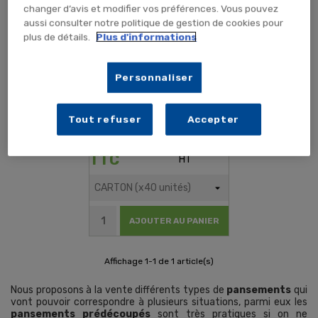
BLEU
changer d’avis et modifier vos préférences. Vous pouvez
aussi consulter notre politique de gestion de cookies pour
plus de détails.
Plus d'informations
Personnaliser
Tout refuser
Accepter
142,08 €
118,40 €
TTC
HT
AJOUTER AU PANIER
Affichage 1-1 de 1 article(s)
Nous proposons à la vente différents types de
pansements
qui
vont pouvoir correspondre à plusieurs situations, parmi eux les
pansements prédécoupés
sont très pratiques si on ne