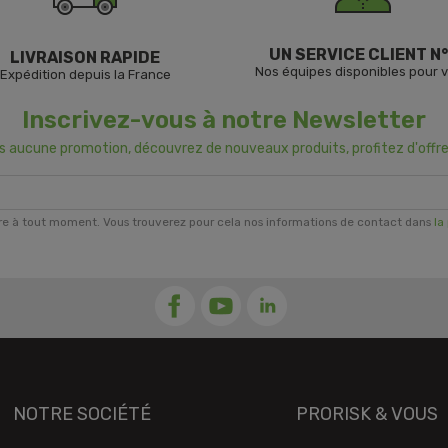
UN SERVICE CLIENT N°
LIVRAISON RAPIDE
Nos équipes disponibles pour 
Expédition depuis la France
Inscrivez-vous à notre Newsletter
us aucune promotion, découvrez de nouveaux produits, profitez d'offre
re à tout moment. Vous trouverez pour cela nos informations de contact dans
la
NOTRE SOCIÉTÉ
PRORISK & VOUS