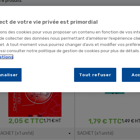
 a 8 produits.
ect de votre vie privée est primordial
sons des cookies pour vous proposer un contenu en fonction de vos int
Sachet De 10 Lingettes
Sachet De 10 Lingettes Alcoo
 de collecter des données nous permettant d’améliorer l’expérience cli
Chlorhexidine
net. A tout moment vous pourrez changer d’avis et modifier vos préfér
si consulter notre politique de gestion de cookies pour plus de détails
ations
naliser
Tout refuser
Ac
2,05 € TTC
1,79 € TTC
1,71 € HT
1,49 € H