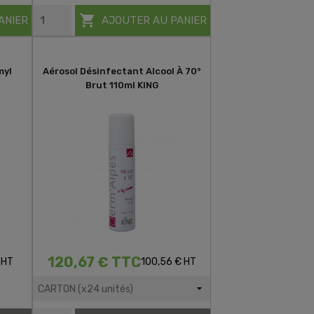

ANIER
AJOUTER AU PANIER
myl
Aérosol Désinfectant Alcool À 70°
Brut 110ml KING
120,67 € TTC
 HT
100,56 € HT