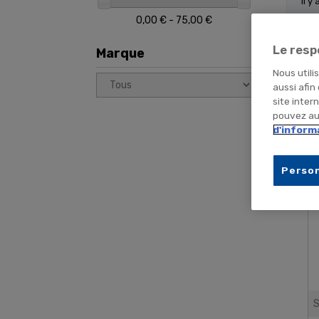
Il y
0,00 € - 75,00 €
Le resp
Marque
Nous utili
aussi afin
site inter
pouvez aus
d'inform
Person