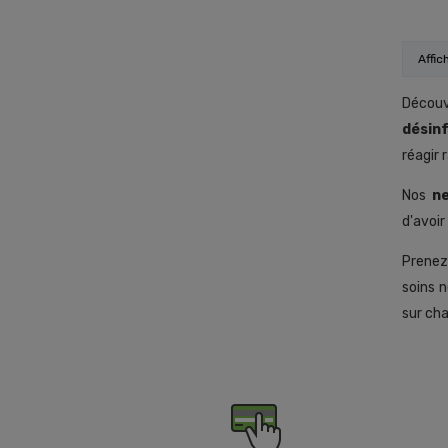
Affic
Découv
désinf
réagir
Nos
n
d'avoir
Prenez
soins n
sur cha