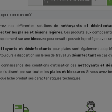
hage 1-8 de 8 article(s)
rez nos différentes solutions de
nettoyants et désinfecta
ecter les plaies et lésions légères
. Ces produits aux composants
 rapidement sur une
blessure
pour ensuite pouvoir la protéger avec 
ettoyants et désinfectants
pour plaies sont également adaptés 
 toujours à disposition sur le lieu de travail un
désinfectant
en cas d'
 connaissance des conditions d'utilisation des
nettoyants et dé
e s'utilisent pas sur toutes les
plaies et blessures
. Si vous avez b
que fiche produit ses caractéristiques techniques.