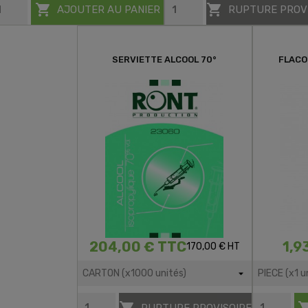


AJOUTER AU PANIER
RUPTURE PROV
SERVIETTE ALCOOL 70°
FLACO
204,00 € TTC
1,9
170,00 € HT

RUPTURE PROVISOIRE