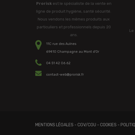
Prorisk
est le spécialiste de la vente en
ligne de produit hygiène, santé sécurité.
Nous vendons les mêmes produits aux
particuliers et professionnels depuis 20
Le 
ans.
11C rue des Aulnes
69410 Champagne au Mont d'Or
04 51 42 06 62
contact-web@prorisk.fr
MENTIONS LÉGALES
-
CGV/CGU
-
COOKIES
-
POLITI