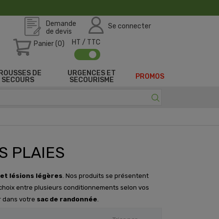
Demande
Se connecter
de devis
HT / TTC
Panier (0)
ROUSSES DE
URGENCES ET
PROMOS
SECOURS
SECOURISME
S PLAIES
 et lésions légères
. Nos produits se présentent
e choix entre plusieurs conditionnements selon vos
r dans votre
sac de randonnée
.