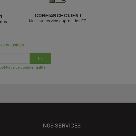
CONFIANCE CLIENT
1
Meilleur service auprès des EPI
vous
s exclusives
OK
 politique de confidentialité
.
NOS SERVICES