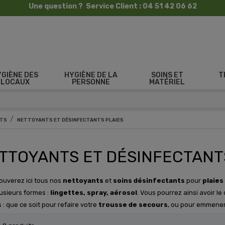
Une question ? Service Client : 04 51 42 06 62
YGIÈNE DES
HYGIÈNE DE LA
SOINS ET
T
LOCAUX
PERSONNE
MATÉRIEL
NTS
NETTOYANTS ET DÉSINFECTANTS PLAIES
TTOYANTS ET DÉSINFECTANT
ouverez ici tous nos
nettoyants
et
soins désinfectants
pour
plaies
usieurs formes :
lingettes, spray, aérosol
. Vous pourrez ainsi avoir l
 : que ce soit pour refaire votre
trousse de secours
, ou pour emmene