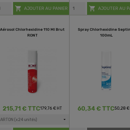


AJOUTER AU PANIER
AJOUTER AU P
Aérosol Chlorhexidine 110 Ml Brut
Spray Chlorhexidine Septi
RONT
100mL
215,71 € TTC
60,34 € TTC
179,76 € HT
50,28 €