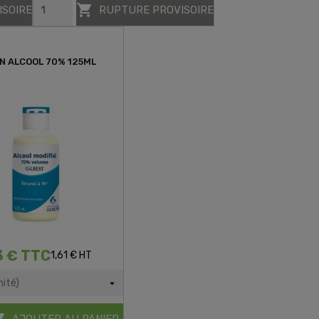

ISOIRE
RUPTURE PROVISOIRE
N ALCOOL 70% 125ML
3 € TTC
1,61 € HT

AJOUTER AU PANIER