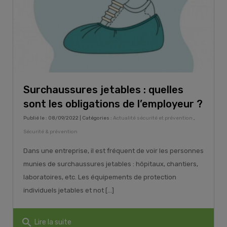
Surchaussures jetables : quelles
sont les obligations de l’employeur ?
Publié le : 08/09/2022 | Catégories :
Actualité sécurité et prévention
,
Sécurité & prévention
Dans une entreprise, il est fréquent de voir les personnes
munies de surchaussures jetables : hôpitaux, chantiers,
laboratoires, etc. Les équipements de protection
individuels jetables et not [...]
search
Lire la suite