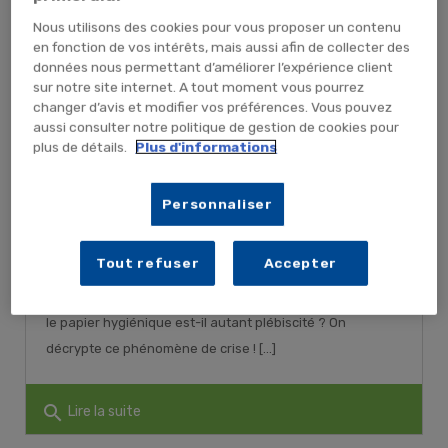
Nous utilisons des cookies pour vous proposer un contenu
en fonction de vos intérêts, mais aussi afin de collecter des
données nous permettant d’améliorer l’expérience client
sur notre site internet. A tout moment vous pourrez
changer d’avis et modifier vos préférences. Vous pouvez
aussi consulter notre politique de gestion de cookies pour
plus de détails.
Plus d'informations
Papier toilette : le PQ au cœur de
l’actualité
Personnaliser
Publié le : 24/10/2022 | Catégories :
Actualité hygiène
,
Hygiène
Tout refuser
Accepter
Ce n’est pas une blague, on le voit régulièrement, le
papier toilette est au cœur des préoccupations. Pourquoi
le papier hygiénique est-il autant plébiscité ? On
décrypte ce phénomène de crise ! [...]
search
Lire la suite