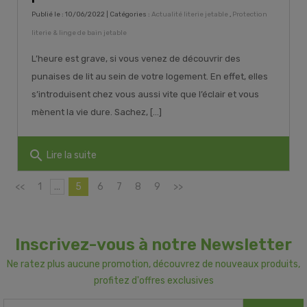
Publié le : 10/06/2022 | Catégories :
Actualité literie jetable
,
Protection
literie & linge de bain jetable
L’heure est grave, si vous venez de découvrir des
punaises de lit au sein de votre logement. En effet, elles
s’introduisent chez vous aussi vite que l’éclair et vous
mènent la vie dure. Sachez, [...]
search
Lire la suite
<<
1
...
5
6
7
8
9
>>
Inscrivez-vous à notre Newsletter
Ne ratez plus aucune promotion, découvrez de nouveaux produits,
profitez d'offres exclusives