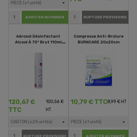
AJOUTER AU PANIER
RUPTURE PROVISOIRE
Aérosol Désinfectant
Compresse Anti-Brûlure
Alcool À 70° Brut 110ml
BURNCARE 20x20cm
KING
120,67 €
10,79 € TTC
100,56 €
8,99 € HT
TTC
HT
RUPTURE PROVISOIRE
AJOUTER AU PANIER