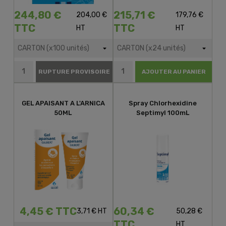
244,80 €
215,71 €
204,00 €
179,76 €
TTC
TTC
HT
HT
RUPTURE PROVISOIRE
AJOUTER AU PANIER
GEL APAISANT A L'ARNICA
Spray Chlorhexidine
50ML
Septimyl 100mL
4,45 € TTC
60,34 €
3,71 € HT
50,28 €
TTC
HT