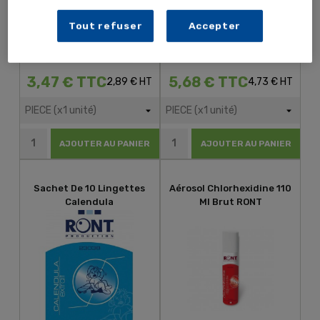
Tout refuser
Accepter
3,47 € TTC
5,68 € TTC
2,89 € HT
4,73 € HT
AJOUTER AU PANIER
AJOUTER AU PANIER
Sachet De 10 Lingettes
Aérosol Chlorhexidine 110
Calendula
Ml Brut RONT