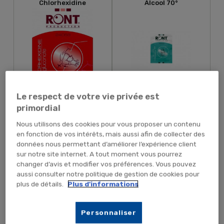
Chlorhexidine
Alcool 70°
Le respect de votre vie privée est
2,05 € TTC
1,79 € TTC
1,71 € HT
1,49 € HT
primordial
Nous utilisons des cookies pour vous proposer un contenu
en fonction de vos intérêts, mais aussi afin de collecter des
AJOUTER AU PANIER
AJOUTER AU PANIER
données nous permettant d’améliorer l’expérience client
sur notre site internet. A tout moment vous pourrez
changer d’avis et modifier vos préférences. Vous pouvez
aussi consulter notre politique de gestion de cookies pour
Spray Chlorhexidine 50mL
GEL BRULURES 50ML
plus de détails.
Plus d'informations
Personnaliser