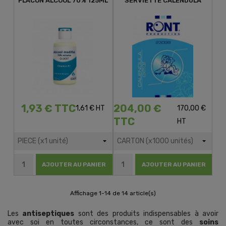
FLACON ALCOOL 70% 125ML
SERVIETTE CALENDULA
1,93 € TTC
204,00 €
1,61 € HT
170,00 €
TTC
HT
AJOUTER AU PANIER
AJOUTER AU PANIER
Affichage 1-14 de 14 article(s)
Les
antiseptiques
sont des produits indispensables à avoir
avec soi en toutes circonstances, ce sont des
soins