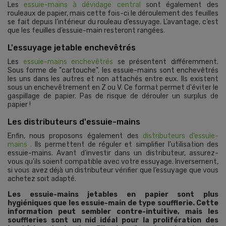
Les
essuie-mains à dévidage central
sont également des
rouleaux de papier, mais cette fois-ci le déroulement des feuilles
se fait depuis l’intérieur du rouleau d’essuyage. L’avantage, c’est
que les feuilles d’essuie-main resteront rangées.
L'essuyage jetable enchevêtrés
Les
essuie-mains enchevêtrés
se présentent différemment.
Sous forme de "cartouche", les essuie-mains sont enchevêtrés
les uns dans les autres et non attachés entre eux. Ils existent
sous un enchevêtrement en Z ou V. Ce format permet d'éviter le
gaspillage de papier. Pas de risque de dérouler un surplus de
papier !
Les distributeurs d'essuie-mains
Enfin, nous proposons également des
distributeurs d’essuie-
mains
. Ils permettent de réguler et simplifier l’utilisation des
essuie-mains. Avant d’investir dans un distributeur, assurez-
vous qu’ils soient compatible avec votre essuyage. Inversement,
si vous avez déjà un distributeur vérifier que l’essuyage que vous
achetez soit adapté.
Les essuie-mains jetables en papier sont plus
hygiéniques que les essuie-main de type soufflerie. Cette
information peut sembler contre-intuitive, mais les
souffleries sont un nid idéal pour la prolifération des