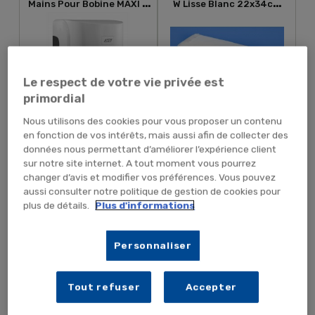
Mains Pour Bobine MAXI À
W Lisse Blanc 22x34cm
Dévidage Central En...
Double Épaisseur
Le respect de votre vie privée est
primordial
Nous utilisons des cookies pour vous proposer un contenu
en fonction de vos intérêts, mais aussi afin de collecter des
24,59 €
50,39 € TTC
20,49 €
41,99 € HT
données nous permettant d’améliorer l’expérience client
TTC
HT
sur notre site internet. A tout moment vous pourrez
changer d’avis et modifier vos préférences. Vous pouvez
aussi consulter notre politique de gestion de cookies pour
plus de détails.
Plus d'informations
RUPTURE PROVISOIRE
AJOUTER AU PANIER
Personnaliser
Essuie-Mains Pliés
Distributeur D'essuie-
Enchevétrés 2-Plis Gaufré
Mains Enchevêtrés En ABS
Tout refuser
Accepter
Collé 21x30cm
Blanc