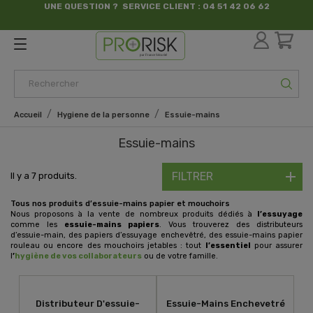
UNE QUESTION ? SERVICE CLIENT : 04 51 42 06 62
par France Sécurité
Accueil
Hygiene de la personne
Essuie-mains
Essuie-mains
FILTRER
Il y a 7 produits.
Tous nos produits d’essuie-mains papier et mouchoirs
Nous proposons à la vente de nombreux produits dédiés à
l’essuyage
comme les
essuie-mains papiers
. Vous trouverez des distributeurs
d’essuie-main, des papiers d’essuyage enchevêtré, des essuie-mains papier
rouleau ou encore des mouchoirs jetables : tout
l’essentiel
pour assurer
l
’
hygiène de vos collaborateurs
ou de votre famille.
Distributeur D'essuie-
Essuie-Mains Enchevetré