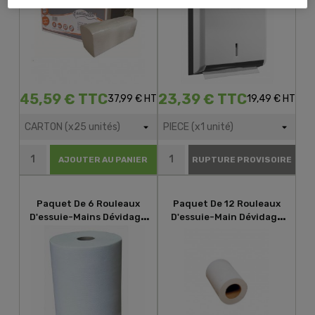
45,59 € TTC
23,39 € TTC
37,99 € HT
19,49 € HT
AJOUTER AU PANIER
RUPTURE PROVISOIRE
Paquet De 6 Rouleaux
Paquet De 12 Rouleaux
D'essuie-Mains Dévidage
D'essuie-Main Dévidage
Latéral 2 Plis Blanc Gaufré
Central Lisse 200 Formats