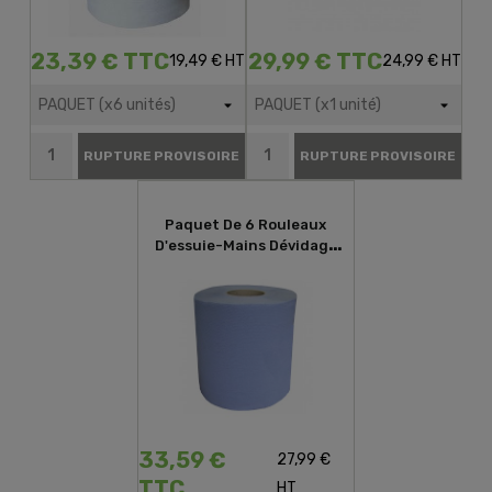
23,39 € TTC
29,99 € TTC
19,49 € HT
24,99 € HT
RUPTURE PROVISOIRE
RUPTURE PROVISOIRE
Paquet De 6 Rouleaux
D'essuie-Mains Dévidage
Central Bleu Gaufré 450...
33,59 €
27,99 €
TTC
HT