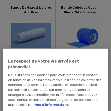
Bande De Gaze 2 Lisières
Bande Cohésive Coban
4mx8cm
Bleue 3M 4.5mx5cm
9,22 € TTC
2,76 € TTC
7,68 € HT
2,30 € HT
Le respect de votre vie privée est
primordial
Nous utilisons des cookies pour vous proposer un contenu
en fonction de vos intérêts, mais aussi afin de collecter des
AJOUTER AU PANIER
RUPTURE PROVISOIRE
données nous permettant d’améliorer l’expérience client
sur notre site internet. A tout moment vous pourrez
changer d’avis et modifier vos préférences. Vous pouvez
Bande Cohésive Coban 3M
Bande Cohésive Coban 3M
aussi consulter notre politique de gestion de cookies pour
4.5mx5cm
4.5mx2.5cm
plus de détails.
Plus d'informations