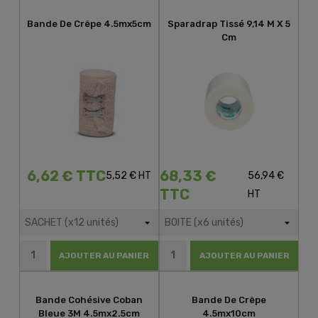
Bande De Crêpe 4.5mx5cm
Sparadrap Tissé 9,14 M X 5
Cm
6,62 € TTC
68,33 €
5,52 € HT
56,94 €
TTC
HT
AJOUTER AU PANIER
AJOUTER AU PANIER
Bande Cohésive Coban
Bande De Crêpe
Bleue 3M 4.5mx2.5cm
4.5mx10cm