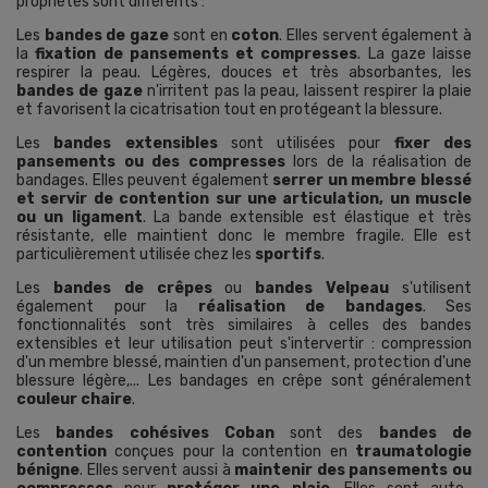
propriétés sont différents :
Les
bandes de gaze
sont en
coton
. Elles servent également à
la
fixation de pansements et compresses
. La gaze laisse
respirer la peau. Légères, douces et très absorbantes, les
bandes de gaze
n'irritent pas la peau, laissent respirer la plaie
et favorisent la cicatrisation tout en protégeant la blessure.
Les
bandes extensibles
sont utilisées pour
fixer des
pansements ou des compresses
lors de la réalisation de
bandages. Elles peuvent également
serrer un membre blessé
et servir de contention sur une articulation, un muscle
ou un ligament
. La bande extensible est élastique et très
résistante, elle maintient donc le membre fragile. Elle est
particulièrement utilisée chez les
sportifs
.
Les
bandes de crêpes
ou
bandes Velpeau
s'utilisent
également pour la
réalisation de bandages
. Ses
fonctionnalités sont très similaires à celles des bandes
extensibles et leur utilisation peut s'intervertir : compression
d'un membre blessé, maintien d'un pansement, protection d'une
blessure légère,... Les bandages en crêpe sont généralement
couleur chaire
.
Les
bandes cohésives Coban
sont des
bandes de
contention
conçues pour la contention en
traumatologie
bénigne
. Elles servent aussi à
maintenir des pansements ou