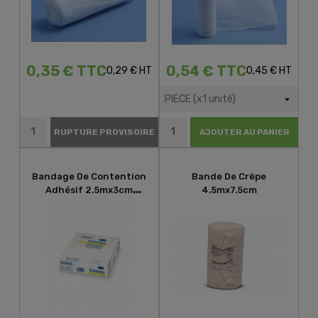
0,35 € TTC
0,54 € TTC
0,29 € HT
0,45 € HT
RUPTURE PROVISOIRE
AJOUTER AU PANIER
Bandage De Contention
Bande De Crêpe
Adhésif 2.5mx3cm
4.5mx7.5cm
Hartmann Extensa Plus