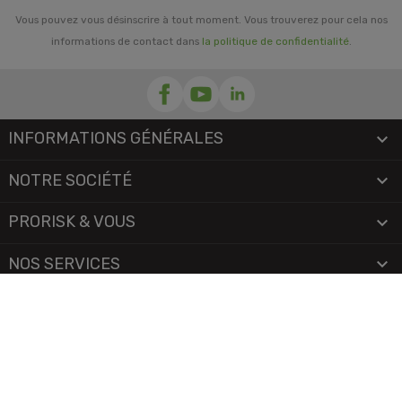
Vous pouvez vous désinscrire à tout moment. Vous trouverez pour cela nos
informations de contact dans
la politique de confidentialité
.
INFORMATIONS GÉNÉRALES

NOTRE SOCIÉTÉ

PRORISK & VOUS

NOS SERVICES

PAIEMENT
MENTIONS LÉGALES
-
CGV/CGU
-
COOKIES
© 2026 - TOUS DROITS RÉSERVÉS