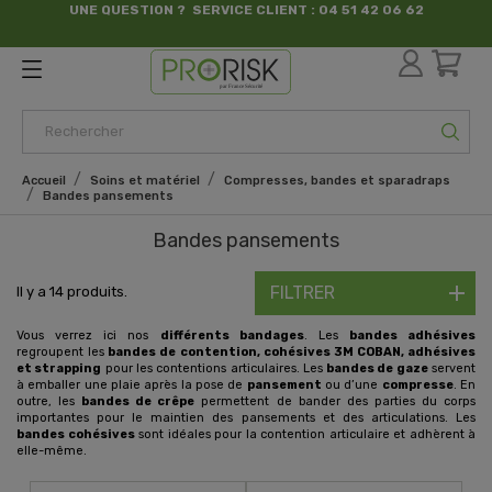
UNE QUESTION ? SERVICE CLIENT : 04 51 42 06 62
par France Sécurité
Accueil
Soins et matériel
Compresses, bandes et sparadraps
Bandes pansements
Bandes pansements
FILTRER
Il y a 14 produits.
Vous verrez ici nos
différents bandages
. Les
bandes adhésives
regroupent les
bandes de contention, cohésives 3M COBAN, adhésives
et strapping
pour les contentions articulaires. Les
bandes de gaze
servent
à emballer une plaie après la pose de
pansement
ou d’une
compresse
. En
outre, les
bandes de crêpe
permettent de bander des parties du corps
importantes pour le maintien des pansements et des articulations. Les
bandes cohésives
sont idéales pour la contention articulaire et adhèrent à
elle-même.