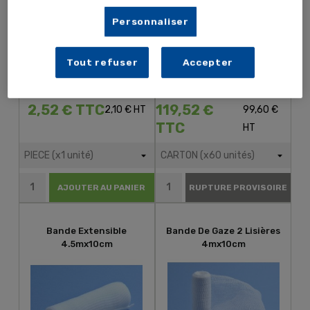
Personnaliser
Tout refuser
Accepter
2,52 € TTC
119,52 €
2,10 € HT
99,60 €
TTC
HT
AJOUTER AU PANIER
RUPTURE PROVISOIRE
Bande Extensible
Bande De Gaze 2 Lisières
4.5mx10cm
4mx10cm