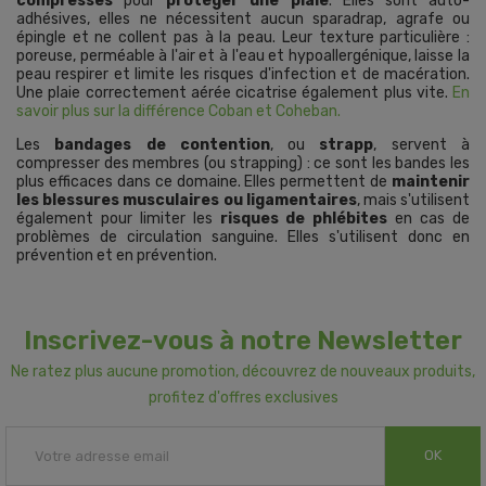
compresses
pour
protéger une plaie
. Elles sont auto-
adhésives, elles ne nécessitent aucun sparadrap, agrafe ou
épingle et ne collent pas à la peau. Leur texture particulière :
poreuse, perméable à l'air et à l'eau et hypoallergénique, laisse la
peau respirer et limite les risques d'infection et de macération.
Une plaie correctement aérée cicatrise également plus vite.
En
savoir plus sur la différence Coban et Coheban.
Les
bandages de contention
, ou
strapp
, servent à
compresser des membres (ou strapping) : ce sont les bandes les
plus efficaces dans ce domaine. Elles permettent de
maintenir
les blessures musculaires ou ligamentaires
, mais s'utilisent
également pour limiter les
risques de phlébites
en cas de
problèmes de circulation sanguine. Elles s'utilisent donc en
prévention et en prévention.
Inscrivez-vous à notre Newsletter
Ne ratez plus aucune promotion, découvrez de nouveaux produits,
profitez d'offres exclusives
OK