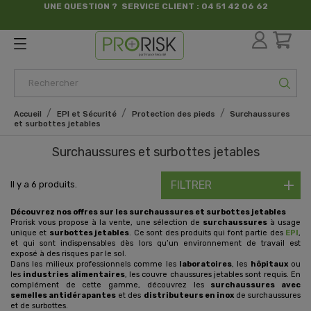
UNE QUESTION ? SERVICE CLIENT : 04 51 42 06 62
par France Sécurité
Accueil
EPI et Sécurité
Protection des pieds
Surchaussures
et surbottes jetables
Surchaussures et surbottes jetables
FILTRER
Il y a 6 produits.
Découvrez nos offres sur les surchaussures et surbottes jetables
Prorisk vous propose à la vente, une sélection de
surchaussures
à usage
unique et
surbottes jetables
. Ce sont des produits qui font partie des
EPI
,
et qui sont indispensables dès lors qu’un environnement de travail est
exposé à des risques par le sol.
Dans les milieux professionnels comme les
laboratoires
, les
hôpitaux
ou
les
industries alimentaires
, les couvre chaussures jetables sont requis. En
complément de cette gamme, découvrez les
surchaussures avec
semelles antidérapantes
et des
distributeurs en inox
de surchaussures
et de surbottes.