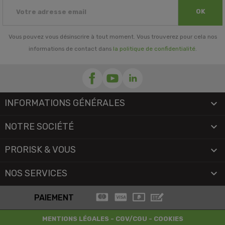
OK
Vous pouvez vous désinscrire à tout moment. Vous trouverez pour cela nos
informations de contact dans
la politique de confidentialité
.
INFORMATIONS GÉNÉRALES

NOTRE SOCIÉTÉ

PRORISK & VOUS

NOS SERVICES

PAIEMENT
MENTIONS LÉGALES
-
CGV/CGU
-
COOKIES