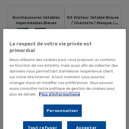
Surchaussures Jetables
Kit Visiteur Jetable Blouse
Imperméables Bleues
/ Charlotte / Masque /
Surchaussures
Le respect de votre vie privée est
primordial
Nous utilisons des cookies pour vous proposer un contenu
en fonction de vos intérêts, mais aussi afin de collecter des
données nous permettant d’améliorer l’expérience client
sur notre site internet. A tout moment vous pourrez
7,19 € TTC
19,20 € TTC
5,99 € HT
16,00 € HT
changer d’avis et modifier vos préférences. Vous pouvez
aussi consulter notre politique de gestion de cookies pour
plus de détails.
Plus d'informations
AJOUTER AU PANIER
AJOUTER AU PANIER
Personnaliser
Paire De Surchaussure En
Surchaussures Jetables
Polypropylène Non Tissé
Antidérapantes Blanches
Tout refuser
Accepter