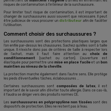
permettent de
maintenir l’hygiène
d’un lieu en enfermant les
risques de contamination à l’intérieur de la surchaussure.
Pour limiter tout risque de contamination, il est important de
changer de surchaussures aussi souvent que nécessaire. Il peut
être judicieux de vous procurer un
distributeur
afin de faciliter
l’utilisation.
Comment choisir des surchaussures ?
Les surchaussures sont des protections plastiques larges que
l’on enfile par-dessus les chaussures. Sachez qu’elles sont à taille
unique. Il n’existe donc pas de critères de taille à respecter lors
de l’achat, mais il faut faire attention au
choix de
conditionnement
(sachet ou carton). L’ouverture est
élastiquée pour permettre une
mise en place facile
et un
bon
maintien au niveau de la cheville
.
La protection marche également dans l’autre sens. Elle protège
les pieds d’éventuelles tâches, éclaboussures …
Certaines surchaussures sont
composées de latex
, il est
important de le savoir afin d’éviter toute allergie. Dans ce cas-là,
il faudra se diriger vers des produits normes CE.
Les
surchaussures en polypropylène non tissées
sont des
dispositifs de protection. Elles ne restent pas à l’eau.