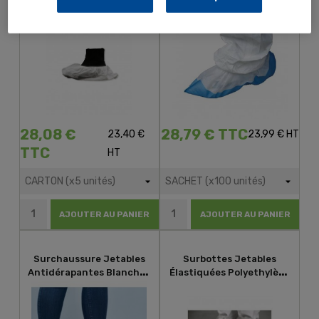
(sachet De 100)
T.XL
28,08 €
28,79 € TTC
23,40 €
23,99 € HT
TTC
HT
AJOUTER AU PANIER
AJOUTER AU PANIER
Surchaussure Jetables
Surbottes Jetables
Antidérapantes Blanches
Élastiquées Polyethylène
T.L
T.U (SA 50)