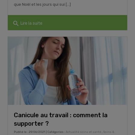
que Noël et les jours qui sui [...]
search
Lire la suite
Canicule au travail : comment la
supporter ?
Publié le : 29/06/2021 | Catégories :
Actualité soins et santé
,
Soins &