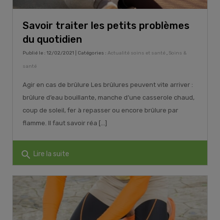
Savoir traiter les petits problèmes
du quotidien
Publié le : 12/02/2021 | Catégories :
Actualité soins et santé
,
Soins &
santé
Agir en cas de brûlure Les brûlures peuvent vite arriver :
brûlure d’eau bouillante, manche d’une casserole chaud,
coup de soleil, fer à repasser ou encore brûlure par
flamme. Il faut savoir réa [...]
search
Lire la suite