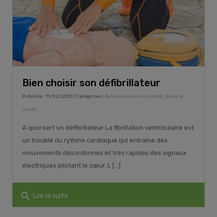
Bien choisir son défibrillateur
Publié le : 11/02/2021 | Catégories :
Actualité soins et santé
,
Soins &
santé
A quoi sert un défibrillateur La fibrillation ventriculaire est
un trouble du rythme cardiaque qui entraine des
mouvements désordonnés et très rapides des signaux
électriques pilotant le cœur. L [...]
search
Lire la suite