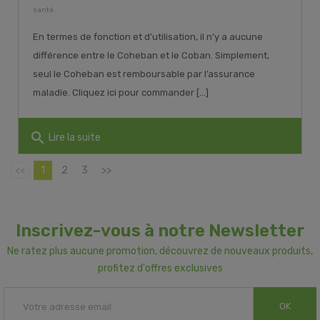
santé
En termes de fonction et d’utilisation, il n’y a aucune
différence entre le Coheban et le Coban. Simplement,
seul le Coheban est remboursable par l’assurance
maladie. Cliquez ici pour commander [...]
search
Lire la suite
<<
1
2
3
>>
Inscrivez-vous à notre Newsletter
Ne ratez plus aucune promotion, découvrez de nouveaux produits,
profitez d'offres exclusives
OK