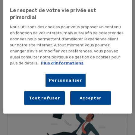
Publié le : 19/11/2024 | Catégories :
Actualité hygiène
,
Actualité sécurité
et prévention
,
Actualité soins et santé
,
Hygiène
,
Normes sécurité et
Le respect de votre vie privée est
primordial
prévention
,
Normes soins & santé
,
Produits d'hygiène
,
Produits
sécurité et prévention
,
Produits soins & santé
,
Sécurité & prévention
,
Nous utilisons des cookies pour vous proposer un contenu
en fonction de vos intérêts, mais aussi afin de collecter des
Soins & santé
données nous permettant d’améliorer l’expérience client
L'hygiène dans les établissements de santé n'est pas
sur notre site internet. A tout moment vous pourrez
changer d’avis et modifier vos préférences. Vous pouvez
seulement une question de propreté, mais une nécessite
aussi consulter notre politique de gestion de cookies pour
vitale pour prévenir les infections nosocomiales et
plus de détails.
Plus d'informations
assurer la sécurité des patients et [...]
Personnaliser
search
Lire la suite
Tout refuser
Accepter