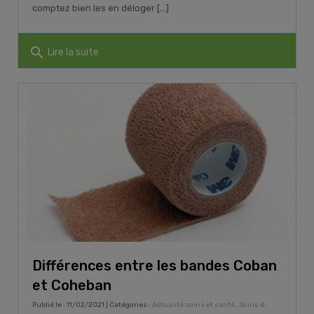
comptez bien les en déloger [...]
search
Lire la suite
Différences entre les bandes Coban
et Coheban
Publié le : 11/02/2021 | Catégories :
Actualité soins et santé
,
Soins &