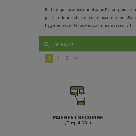
En tant que professionnel dans l’hébergement to
point la literie est un élément essentiel lors d’u
Hygiène, sécurité, protection, mais aussi si [...]
search
Lire la suite
<<
1
2
3
>>
PAIEMENT SÉCURISÉ
( Paypal, CB...)