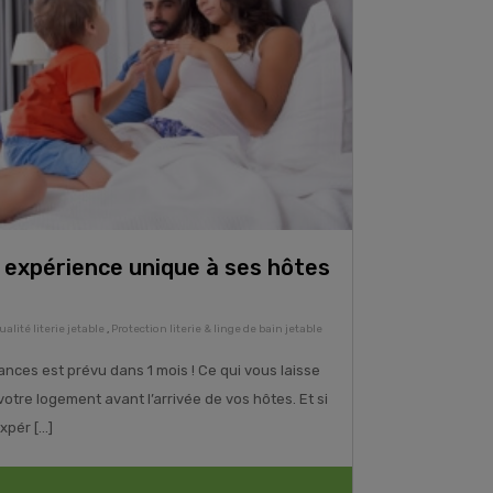
 expérience unique à ses hôtes
ualité literie jetable
,
Protection literie & linge de bain jetable
nces est prévu dans 1 mois ! Ce qui vous laisse
otre logement avant l’arrivée de vos hôtes. Et si
pér [...]