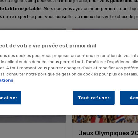
s catégories blog dédiées à la literie jetable, nous vous
guiderons su
 la literie jetable
. Alors que vous ayez un hébergement touristique, 
ns notre expertise pour vous conseiller au mieux dans votre choix de p
ect de votre vie privée est primordial
sons des cookies pour vous proposer un contenu en fonction de vos int
 de collecter des données nous permettant d’améliorer l’expérience cli
net. A tout moment vous pourrez changer d’avis et modifier vos préfér
si consulter notre politique de gestion de cookies pour plus de détails
ations
naliser
Tout refuser
Ac
Jeux Olympiques 202