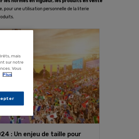
r les normes en vigueur, les produits en vente
pour une utilisation personnelle de la literie
roduits.
érêts, mais
ent sur notre
ences. Vous
.
Plus
cepter
4 : Un enjeu de taille pour