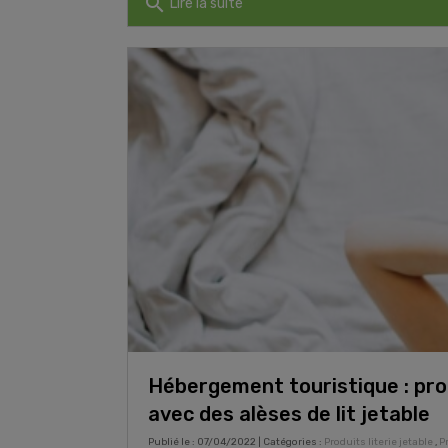
search
Lire la suite
Hébergement touristique : prot
avec des alèses de lit jetable
Publié le : 07/04/2022 | Catégories :
Produits literie jetable
,
P