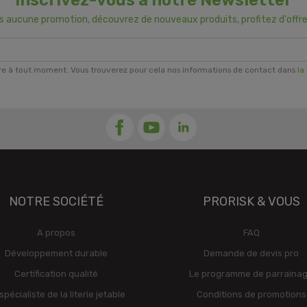
Inscrivez-vous à notre Newsletter
us aucune promotion, découvrez de nouveaux produits, profitez d'offre
re à tout moment. Vous trouverez pour cela nos informations de contact dans
la
NOTRE SOCIÉTÉ
PRORISK & VOUS
A propos
FAQ
Développement durable
Demande de devis pro
Certification qualité
Le programme de parraina
spécialiste de la literie jetable
Conditions de promotions