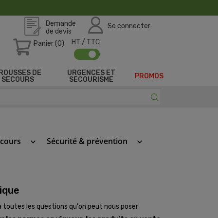
Demande
Se connecter
de devis
HT / TTC
Panier (0)
ROUSSES DE
URGENCES ET
PROMOS
SECOURS
SECOURISME
ecours
Sécurité & prévention
keyboard_arrow_down
keyboard_arrow_down
nique
à toutes les questions qu'on peut nous poser