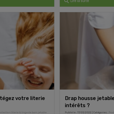
search
Lire la suite
égez votre literie
Drap housse jetable
intérêts ?
rotection literie & linge de bain jetable
Publié le : 17/03/2022 | Catégories :
Prod