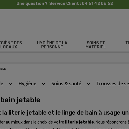
Une question ? Service Client : 04 51 42 06 62
YGIÈNE DES
HYGIÈNE DE LA
SOINS ET
T
LOCAUX
PERSONNE
MATÉRIEL
ABLE
le
Hygiène
Soins & santé
Trousses de s
keyboard_arrow_down
keyboard_arrow_down
keyboard_arrow_down
 bain jetable
a literie jetable et le linge de bain à usage u
der au mieux dans le choix de votre
literie jetable
. Nous répondrons 