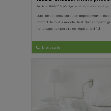
Publié le : 11/03/2024 | Catégories :
Protection literie & linge d
Que l'on soit chez soi ou en déplacement, il exis
confort de tout le monde : le lit. Qu'il soit petit,
handicaps, temporaire ou régulier, le li [...]
search
Lire la suite