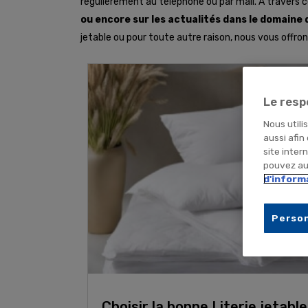
régulièrement au téléphone ou par mail. A travers ce
ou encore sur les actualités dans le domaine de
jetable ou pour toute autre raison, nous vous offro
Le resp
Nous utili
aussi afin
site inter
pouvez aus
d'inform
Person
Choisir la bonne Literie jetable