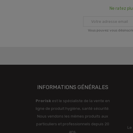
Ne ratez pl
Vous pouvez vous désinscri
INFORMATIONS GÉNÉRALES
Prorisk
est le spécialiste de la vente en
ligne de produit hygiène, santé sécurité.
Nous vendons les mêmes produits aux
particuliers et professionnels depuis 20
Le 
ans.