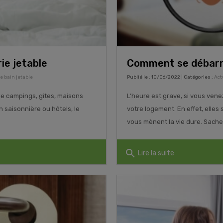
ie jetable
Comment se débarra
de bain jetable
Publié le : 10/06/2022 | Catégories :
Actu
de campings, gîtes, maisons
L’heure est grave, si vous vene
 saisonnière ou hôtels, le
votre logement. En effet, elles 
vous mènent la vie dure. Sachez,
search
Lire la suite