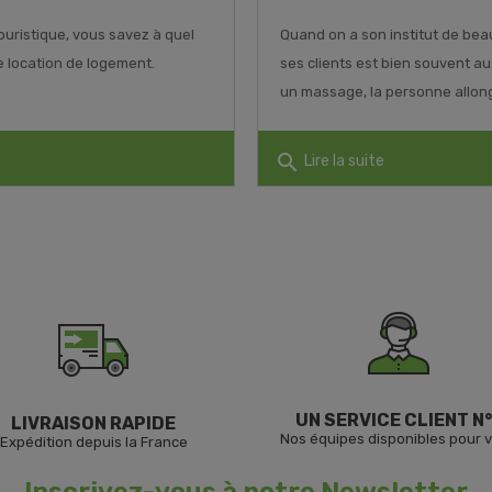
uristique, vous savez à quel
Quand on a son institut de bea
ne location de logement.
ses clients est bien souvent a
un massage, la personne allongée
search
Lire la suite
UN SERVICE CLIENT N°
LIVRAISON RAPIDE
Nos équipes disponibles pour 
Expédition depuis la France