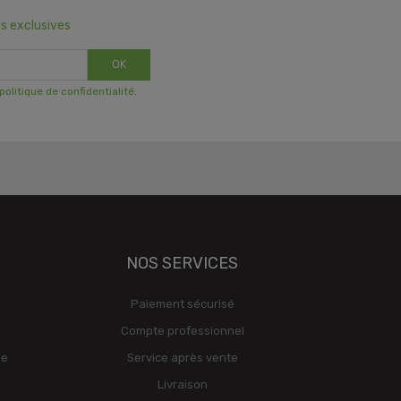
s exclusives
OK
 politique de confidentialité
.
NOS SERVICES
Paiement sécurisé
Compte professionnel
ge
Service après vente
Livraison