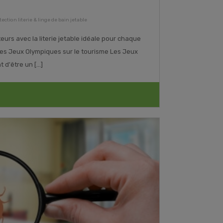
tection literie & linge de bain jetable
eurs avec la literie jetable idéale pour chaque
es Jeux Olympiques sur le tourisme Les Jeux
'être un [...]