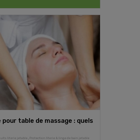
 pour table de massage : quels
uits literie jetable
,
Protection literie & linge de bain jetable