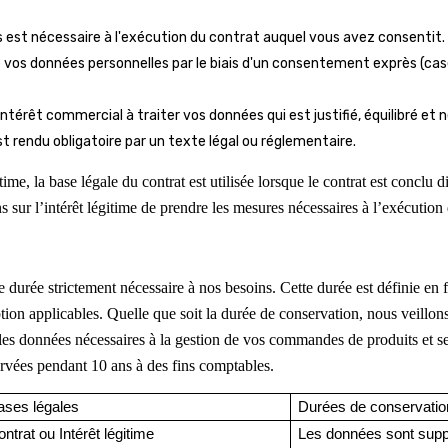
s est nécessaire à l'exécution du contrat auquel vous avez consentit.
s données personnelles par le biais d'un consentement exprès (case à 
 intérêt commercial à traiter vos données qui est justifié, équilibré et 
st rendu obligatoire par un texte légal ou réglementaire.
gitime, la base légale du contrat est utilisée lorsque le contrat est concl
 sur l’intérêt légitime de prendre les mesures nécessaires à l’exécution 
urée strictement nécessaire à nos besoins. Cette durée est définie en f
iption applicables. Quelle que soit la durée de conservation, nous veillo
 les données nécessaires à la gestion de vos commandes de produits et s
ervées pendant 10 ans à des fins comptables.
ase
s
légale
s
Durée
s
de conservati
ntrat ou Intérêt légitime
Les données sont supp