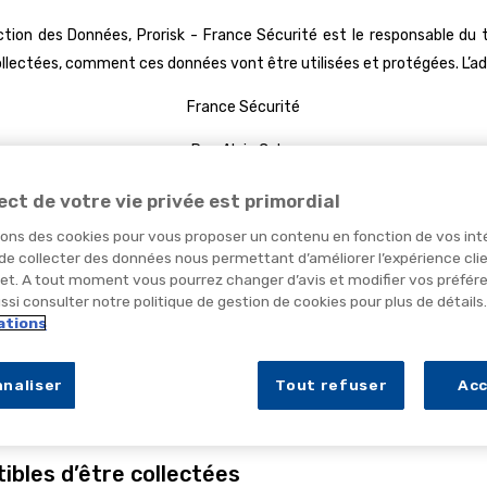
ection des Données,
Prorisk - France Sécurité
est le responsable du 
lectées, comment ces données vont être utilisées et protégées. L’adre
France Sécurité
Rue Alain Colas
29200 - Brest
ect de votre vie privée est primordial
sons des cookies pour vous proposer un contenu en fonction de vos int
us traitons les données à caractère personnel ou si vous souhaitez 
 de collecter des données nous permettant d’améliorer l’expérience cli
risk.fr
ou nous écrire à l’adresse ci-dessus.
net. A tout moment vous pourrez changer d’avis et modifier vos préfér
si consulter notre politique de gestion de cookies pour plus de détails
ations
mp d’application
naliser
Tout refuser
Ac
t également aux données personnelles qui pourraient être collectées par 
ibles d’être collectées