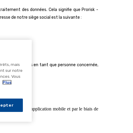
traitement des données. Cela signifie que
Prorisk -
sse de notre siège social est la suivante :
érêts, mais
exercer vos droits en tant que personne concernée,
ent sur notre
ences. Vous
.
Plus
cepter
téléphone, chat, application mobile et par le biais de