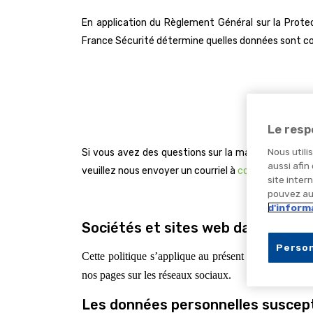
En application du Règlement Général sur la Prot
France Sécurité
détermine quelles données sont col
Le resp
Nous utili
Si vous avez des questions sur la manière dont no
aussi afin
veuillez nous envoyer un courriel à
contact-web@pro
site inter
pouvez aus
d'inform
Sociétés et sites web dans le cha
Person
Cette politique s’applique au présent site internet e
nos pages sur les réseaux sociaux.
Les données personnelles suscept