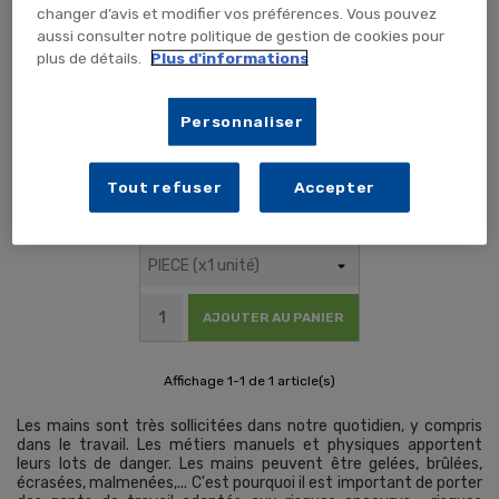
Pince Noir
changer d’avis et modifier vos préférences. Vous pouvez
aussi consulter notre politique de gestion de cookies pour
plus de détails.
Plus d'informations
Personnaliser
Tout refuser
Accepter
4,50 € TTC
3,75 € HT
AJOUTER AU PANIER
Affichage 1-1 de 1 article(s)
Les mains sont très sollicitées dans notre quotidien, y compris
dans le travail. Les métiers manuels et physiques apportent
leurs lots de danger. Les mains peuvent être gelées, brûlées,
écrasées, malmenées,... C'est pourquoi il est important de porter