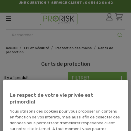
UNE QUESTION ? SERVICE CLIENT : 04 51 42 06 62
par France Sécurité
Accueil
EPI et Sécurité
Protection des mains
Gants de
protection
Gants de protection
FILTRER
Il y a 1 produit.
Voici notre sélection de
gants de protection
de qualité professionnelle.
Gants de manutention, gants de ménage, gants anti-coupures,
Le respect de votre vie privée est
gants kevlar, gants de manutention et gants spécialisés,...
primordial
Découvrez tous nos modèles. Ces gants protégeront vos mains du froid, de la
chaleur, des coupures lors de travaux manuels.
Nous utilisons des cookies pour vous proposer un contenu
en fonction de vos intérêts, mais aussi afin de collecter des
données nous permettant d’améliorer l’expérience client
Accroche Gants Double
sur notre site internet. A tout moment vous pourrez