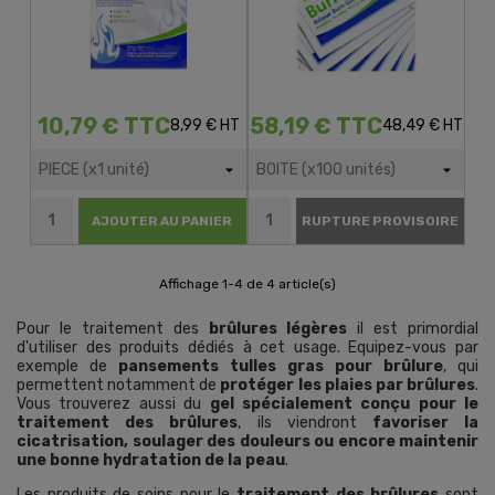
10,79 € TTC
58,19 € TTC
8,99 € HT
48,49 € HT
AJOUTER AU PANIER
RUPTURE PROVISOIRE
Affichage 1-4 de 4 article(s)
Pour le traitement des
brûlures légères
il est primordial
d'utiliser des produits dédiés à cet usage. Equipez-vous par
exemple de
pansements tulles gras pour brûlure
, qui
permettent notamment de
protéger les plaies par brûlures
.
Vous trouverez aussi du
gel spécialement conçu pour le
traitement des brûlures
, ils viendront
favoriser la
cicatrisation, soulager des douleurs ou encore maintenir
une bonne hydratation de la peau
.
Les produits de soins pour le
traitement des brûlures
sont