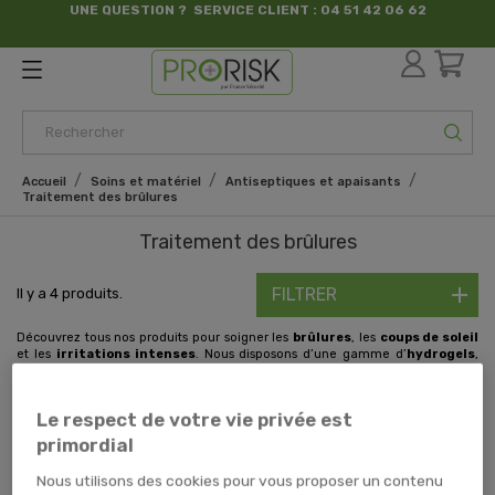
UNE QUESTION ? SERVICE CLIENT : 04 51 42 06 62
par France Sécurité
Accueil
Soins et matériel
Antiseptiques et apaisants
Traitement des brûlures
Traitement des brûlures
FILTRER
Il y a 4 produits.
Découvrez tous nos produits pour soigner les
brûlures
, les
coups de soleil
et les
irritations intenses
. Nous disposons d’une gamme d’
hydrogels
,
de
crèmes hydratantes
et de
pansements gras
. Ces produits pour le
traitement des brûlures
permettent de limiter l'évolution de la
brûlure
en surface et en profondeur et d’
hydrater
les zones irritées.
Le respect de votre vie privée est
primordial
GEL BRULURES 50ML
COMPRESSE BRULURE
Nous utilisons des cookies pour vous proposer un contenu