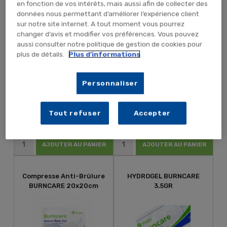
10X10
en fonction de vos intérêts, mais aussi afin de collecter des
données nous permettant d’améliorer l’expérience client
sur notre site internet. A tout moment vous pourrez
changer d’avis et modifier vos préférences. Vous pouvez
aussi consulter notre politique de gestion de cookies pour
plus de détails.
Plus d'informations
Personnaliser
5,68 € TTC
4,07 € TTC
4,73 € HT
3,39 € HT
Tout refuser
Accepter
AJOUTER AU PANIER
AJOUTER AU PANIER
Compresse Anti-Brûlure
HYDROGEL BURNCARE
BURNCARE 20x20cm
3.5GR