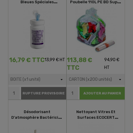
Bleues Spéciales
Poubelle 110L PE BD Super
Agroalimentaire Agro SR
Renforcé Transparent
16,79 € TTC
113,88 €
13,99 € HT
94,90 €
TTC
HT
RUPTURE PROVISOIRE
AJOUTER AU PANIER
Désodorisant
Nettoyant Vitres Et
D'atmosphère Bactéricide
Surfaces ECOCERT
Menthe COLDIS 750ml
GREEN'R C'SUN 5L