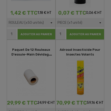
1,42 € TTC
0,07 € TTC
1,18 € HT
0,06 € HT
AJOUTER AU PANIER
AJOUTER AU PANIER
Paquet De 12 Rouleaux
Aérosol Insecticide Pour
D'essuie-Main Dévidage
Insectes Volants
Central Lisse 200 Formats
29,99 € TTC
70,99 € TTC
24,99 € HT
59,16 € HT