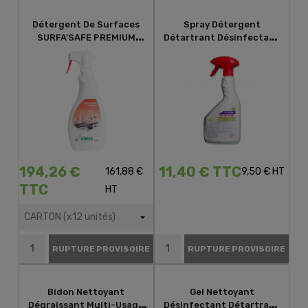
Détergent De Surfaces
Spray Détergent
SURFA'SAFE PREMIUM
Détartrant Désinfectant
750mL
ECOCERT PHAGO'SANIT
194,26 €
11,40 € TTC
161,88 €
9,50 € HT
TTC
HT
RUPTURE PROVISOIRE
RUPTURE PROVISOIRE
Bidon Nettoyant
Gel Nettoyant
Dégraissant Multi-Usage
Désinfectant Détartrant