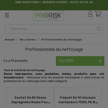
UNE QUESTION ? SERVICE CLIENT : 04 51 42 06 62
par France Sécurité
Accueil
Nos univers
Professionnels du nettoyage
Professionnels du nettoyage
FILTRER
Il y a 31 produits.
Tout le matériel de nettoyage
Gazes imprégnées, sacs poubelles, balais, produits pour sol,
désodorisant
... Retrouvez tous les produits nécessaires à votre travail de
professionnel du nettoyage dans cette catégorie.
Sachet De 50 Gazes
Paquet De 10 Housses
Imprégnées Roses Pour
Conteneurs 1100L PE BD
Sols 60x25cm
Super Renforcé Noir