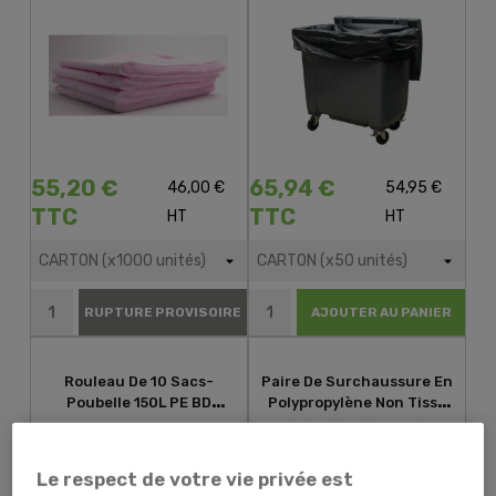
55,20 €
65,94 €
46,00 €
54,95 €
TTC
TTC
HT
HT
RUPTURE PROVISOIRE
AJOUTER AU PANIER
Rouleau De 10 Sacs-
Paire De Surchaussure En
Poubelle 150L PE BD
Polypropylène Non Tissé
Renforcé Noir
(sachet De 100)
Le respect de votre vie privée est