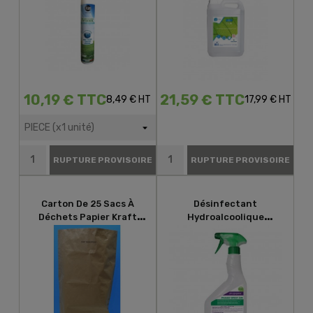
10,19 € TTC
21,59 € TTC
8,49 € HT
17,99 € HT
RUPTURE PROVISOIRE
RUPTURE PROVISOIRE
Carton De 25 Sacs À
Désinfectant
Déchets Papier Kraft
Hydroalcoolique
Double Épaisseur 80L
PHAGO'SPRAY DM 750mL