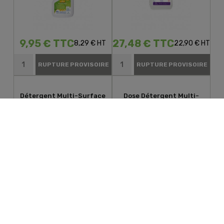
9,95 € TTC
27,48 € TTC
8,29 € HT
22,90 € HT
RUPTURE PROVISOIRE
RUPTURE PROVISOIRE
Détergent Multi-Surface
Dose Détergent Multi-
Bouchon Doseur GREEN'R
Surface GREEN'R FLOORS
FLOORS
11,88 € TTC
87,48 € TTC
9,90 € HT
72,90 € HT