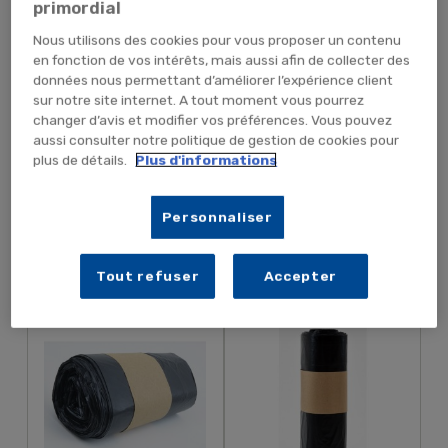
primordial
Nous utilisons des cookies pour vous proposer un contenu
en fonction de vos intérêts, mais aussi afin de collecter des
données nous permettant d’améliorer l’expérience client
sur notre site internet. A tout moment vous pourrez
50,28 € TTC
28,08 €
41,90 € HT
23,40 €
changer d’avis et modifier vos préférences. Vous pouvez
TTC
HT
aussi consulter notre politique de gestion de cookies pour
plus de détails.
Plus d'informations
Personnaliser
AJOUTER AU PANIER
AJOUTER AU PANIER
Tout refuser
Accepter
Rouleau De 50 Sacs-
Rouleau De 50 Sacs-
Poubelle 30L PE HD Noir
Poubelle 50L PE HD Noir
Soudure Étoile