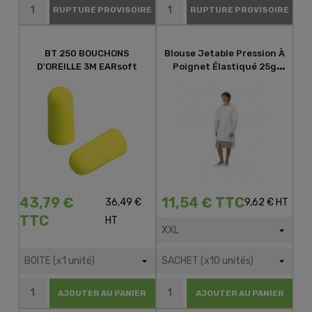
RUPTURE PROVISOIRE
RUPTURE PROVISOIRE
BT 250 BOUCHONS
Blouse Jetable Pression À
D'OREILLE 3M EARsoft
Poignet Élastiqué 25g
T.XXL
43,79 €
11,54 € TTC
36,49 €
9,62 € HT
TTC
HT
AJOUTER AU PANIER
AJOUTER AU PANIER