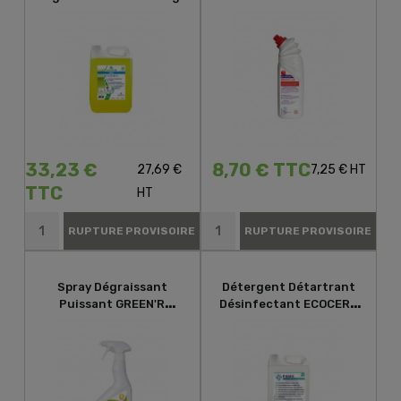
GREEN'R ALL
WC PHAGO'GEL SANIT
33,23 €
8,70 € TTC
27,69 €
7,25 € HT
TTC
HT
RUPTURE PROVISOIRE
RUPTURE PROVISOIRE
Spray Dégraissant
Détergent Détartrant
Puissant GREEN'R
Désinfectant ECOCERT
DEGREASER
PHAGO'SANIT