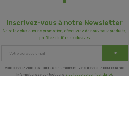
Inscrivez-vous à notre Newsletter
Ne ratez plus aucune promotion, découvrez de nouveaux produits,
profitez d'offres exclusives
OK
Vous pouvez vous désinscrire à tout moment. Vous trouverez pour cela nos
informations de contact dans
la politique de confidentialité
.
INFORMATIONS GÉNÉRALES

NOTRE SOCIÉTÉ
