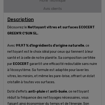
Fiche Technique
Avis clients
Description
Découvrez le
Nettoyant vitres et surfaces ECOCERT
GREEN'R C'SUN 5L.
Avec
99,97 % d'ingrédients d'origine naturelle
, ce
nettoyant est le choix idéal pour ceux qui tiennent à leur
santé et à celle de notre planète. Sa composition certifiée
par
ECOCERT
garantit une efficacité redoutable sans nuire
à l'écosystème. Sa formule est adaptée pour laver les
vitres, les miroirs, et même les pare-brise, offrant un éclat
cristallin à toutes vos surfaces.
Doté d'effets
anti-pluie
et
anti-buée
, ce nettoyant
réduit la fréquence des nettoyages nécessaires, vous
faisant ainsi économiser du temps et de l'énergie. Son