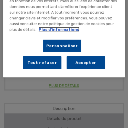
en fonction de vos intérêts, mais aussi afin de collecter des
données nous permettant d’améliorer l’expérience client
ME PRÉVENIR
sur notre site internet. A tout moment vous pourrez
changer d’avis et modifier vos préférences. Vous pouvez
aussi consulter notre politique de gestion de cookies pour
plus de détails.
Plus d'informations
Effet anti-pluie et anti-buée
Personnaliser
Vitres et surfaces
Tout refuser
Accepter
Test produit Nettoyant C'SUN
PLUS DE DÉTAILS
Description
Détails du produit