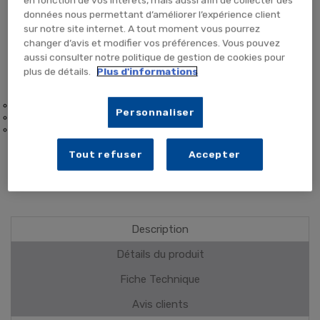
TEMPORAIREMENT EN RUPTURE
données nous permettant d’améliorer l’expérience client
sur notre site internet. A tout moment vous pourrez
ME PRÉVENIR
changer d’avis et modifier vos préférences. Vous pouvez
aussi consulter notre politique de gestion de cookies pour
plus de détails.
Plus d'informations
Surfaces inox et sanitaire
Personnaliser
Écocertifié
Test produit Phago'Sanit
Tout refuser
Accepter
PLUS DE DÉTAILS
Description
Détails du produit
Fiche Technique
Avis clients