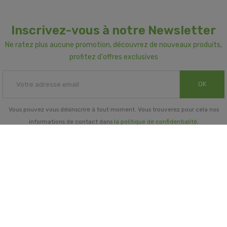
Inscrivez-vous à notre Newsletter
Ne ratez plus aucune promotion, découvrez de nouveaux produits,
profitez d'offres exclusives
OK
Vous pouvez vous désinscrire à tout moment. Vous trouverez pour cela nos
informations de contact dans
la politique de confidentialité
.
INFORMATIONS GÉNÉRALES

NOTRE SOCIÉTÉ

PRORISK & VOUS
