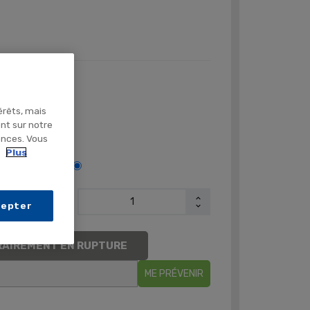
eurs
érêts, mais
ent sur notre
ences. Vous
.
Plus
PIECE (x1 unité)
cepter
AIREMENT EN RUPTURE
ME PRÉVENIR