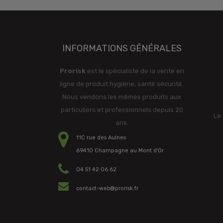
INFORMATIONS GÉNÉRALES
Prorisk
est le spécialiste de la vente en
ligne de produit hygiène, santé sécurité.
Nous vendons les mêmes produits aux
particuliers et professionnels depuis 20
Le 
ans.
11C rue des Aulnes
69410 Champagne au Mont d'Or
04 51 42 06 62
contact-web@prorisk.fr