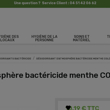
Une question ? Service Client : 04 51 42 06 62
YGIÈNE DES
HYGIÈNE DE LA
SOINS ET
T
LOCAUX
PERSONNE
MATÉRIEL
DORISANTS BACTÉRICIDE
DÉSODORISANT D'ATMOSPHÈRE BACTÉRICIDE MENTHE COLD
sphère bactéricide menthe C
favorite
10,19 €
TTC