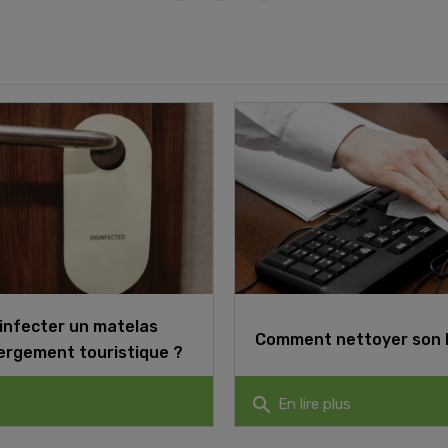
nfecter un matelas
Comment nettoyer son 
ergement touristique ?
search
En lire plus