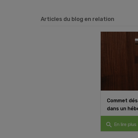
Articles du blog en relation
Commet dési
dans un héb
search
En lire plus