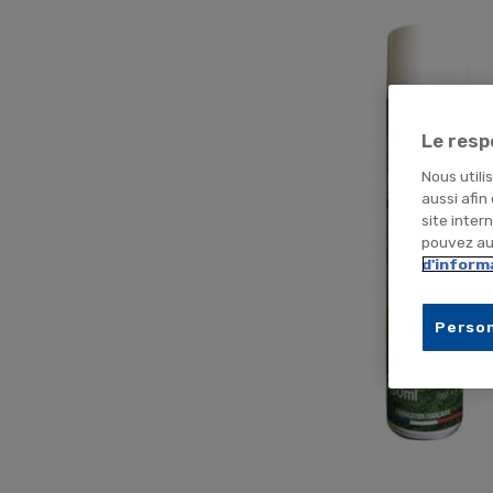
Le resp
Nous utili
aussi afin
site inter
pouvez aus
d'inform
Person