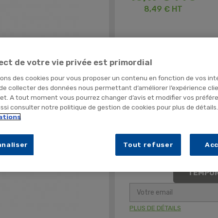
8,49 € HT
Désinfecte les surfaces
ect de votre vie privée est primordial
Neutralise les mauvaises od
sons des cookies pour vous proposer un contenu en fonction de vos int
Parfum menthe
 de collecter des données nous permettant d’améliorer l’expérience cli
net. A tout moment vous pourrez changer d’avis et modifier vos préfér
Conditionnement
si consulter notre politique de gestion de cookies pour plus de détails
ations
Quantité
naliser
Tout refuser
Ac
TEMPOR
PLUS DE DÉTAILS