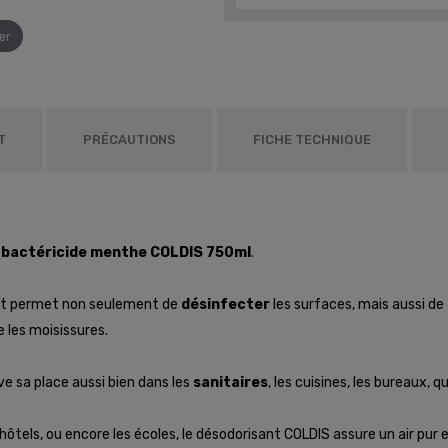
er
T
PRÉCAUTIONS
FICHE TECHNIQUE
 bactéricide menthe COLDIS 750ml
.
ant permet non seulement de
désinfecter
les surfaces, mais aussi de
e les moisissures.
uve sa place aussi bien dans les
sanitaires
, les cuisines, les bureaux, q
 hôtels, ou encore les écoles, le désodorisant COLDIS assure un air p