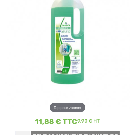
Tap pour zoomer
11,88 €
TTC
9,90 € HT