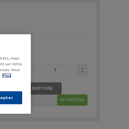
N 1276
turelle
érêts, mais
ent sur notre
ences. Vous
.
Plus
AIREMENT EN RUPTURE
cepter
ME PRÉVENIR