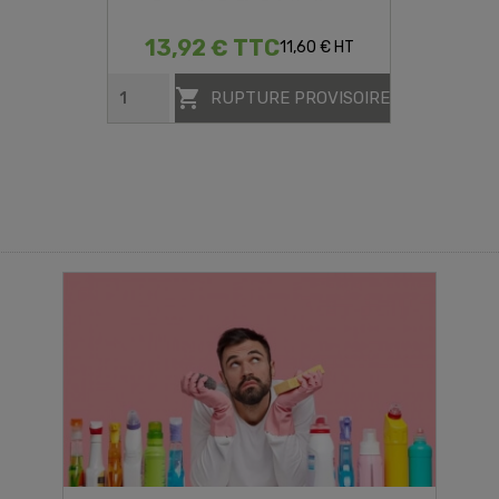
13,92 € TTC
11,60 € HT

RUPTURE PROVISOIRE