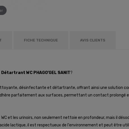
er
T
FICHE TECHNIQUE
AVIS CLIENTS
t Détartrant WC PHAGO'GEL SANIT
?
toyante, désinfectante et détartrante, offrant ainsi une solution co
l adhère parfaitement aux surfaces, permettant un contact prolongé e
WC et les urinoirs, non seulement nettoie en profondeur, mais il déso
cide lactique, il est respectueux de l'environnement et peut être util