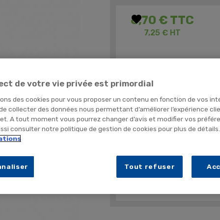
favorite
8,70 €
TTC
7,25 € HT
Enlève les dépôts tenaces
ect de votre vie privée est primordial
Activité bactéricide selon E
Ingrédient 100 % d'origine na
sons des cookies pour vous proposer un contenu en fonction de vos int
 de collecter des données nous permettant d’améliorer l’expérience cli
net. A tout moment vous pourrez changer d’avis et modifier vos préfér
Quantité
si consulter notre politique de gestion de cookies pour plus de détails
ations
TEMPOR
naliser
Tout refuser
Ac
PLUS DE DÉTAILS