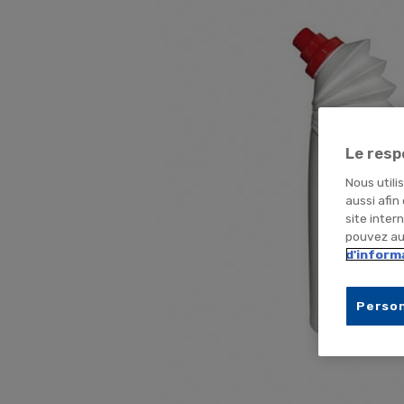
Le resp
Nous utili
aussi afin
site inter
pouvez aus
d'inform
Person