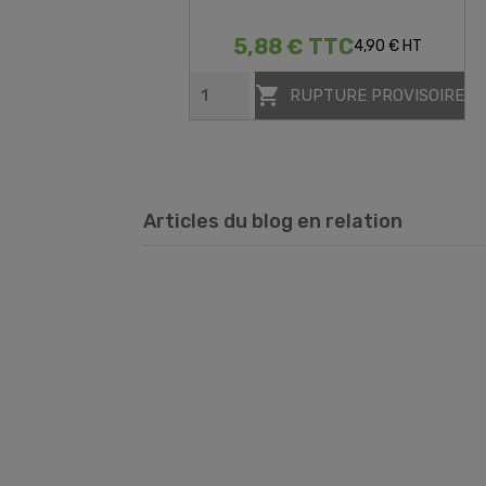
5,88 € TTC
4,90 € HT

RUPTURE PROVISOIRE
Articles du blog en relation