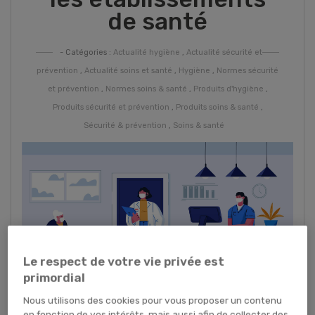
de santé
- Catégories :
Actualité hygiène
,
Actualité sécurité et
prévention
,
Actualité soins et santé
,
Hygiène
,
Normes sécurité
et prévention
,
Normes soins & santé
,
Produits d'hygiène
,
Produits sécurité et prévention
,
Produits soins & santé
,
Sécurité & prévention
,
Soins & santé
Le respect de votre vie privée est
primordial
Nous utilisons des cookies pour vous proposer un contenu
en fonction de vos intérêts, mais aussi afin de collecter des