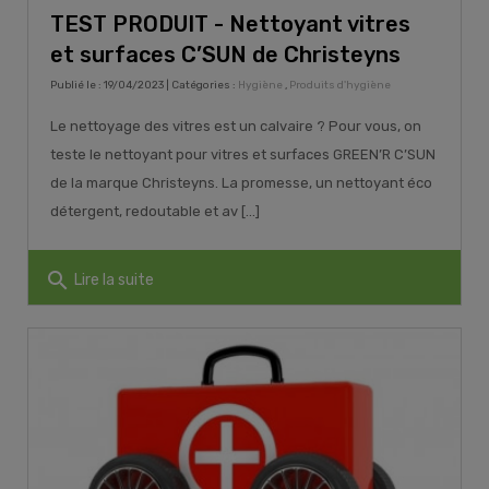
TEST PRODUIT - Nettoyant vitres
et surfaces C’SUN de Christeyns
Publié le : 19/04/2023 | Catégories :
Hygiène
,
Produits d'hygiène
Le nettoyage des vitres est un calvaire ? Pour vous, on
teste le nettoyant pour vitres et surfaces GREEN’R C’SUN
de la marque Christeyns. La promesse, un nettoyant éco
détergent, redoutable et av [...]
search
Lire la suite