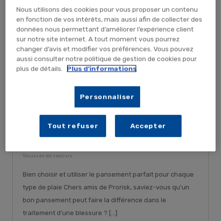
Nous utilisons des cookies pour vous proposer un contenu
en fonction de vos intérêts, mais aussi afin de collecter des
données nous permettant d’améliorer l’expérience client
sur notre site internet. A tout moment vous pourrez
changer d’avis et modifier vos préférences. Vous pouvez
aussi consulter notre politique de gestion de cookies pour
plus de détails.
Plus d'informations
Personnaliser
Votre guide Prorisk sur les
pansements : tout ce qu’il faut
Tout refuser
Accepter
savoir
Publié le : 04/12/2023 | Catégories :
Actualité trousses de secours
,
Trousses de secours
Bien choisir et utiliser le pansement parfait pour chaque
type de plaie Chers amis de Prorisk, saviez-vous qu'un
bon pansement peut faire la différence dans le
traitement d'une blessure ? [...]