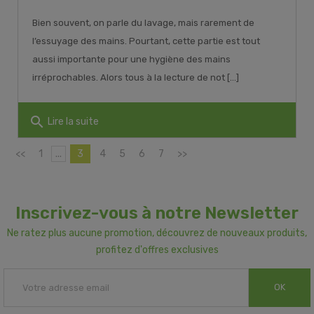
Bien souvent, on parle du lavage, mais rarement de
l’essuyage des mains. Pourtant, cette partie est tout
aussi importante pour une hygiène des mains
irréprochables. Alors tous à la lecture de not [...]
search
Lire la suite
<<
1
...
3
4
5
6
7
>>
Inscrivez-vous à notre Newsletter
Ne ratez plus aucune promotion, découvrez de nouveaux produits,
profitez d'offres exclusives
OK