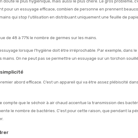
 doute le plus hygiénique, mais aussi le plus chère. Le gros problème, c
ent pour un essuyage efficace, combien de personne en prennent beaucou
mains qui stop l’utilisation en distribuant uniquement une feuille de papi
inue de 48 à 77% le nombre de germes sur les mains.
ssuyage lorsque l’hygiène doit être irréprochable. Par exemple, dans l
des mains. On ne peut pas se permettre un essuyage sur un torchon souillé
 simplicité
emier abord efficace. C’est un appareil qui va être assez plébiscité dan
e compte que le séchoir à air chaud accentue la transmission des bactér
nte le nombre de bactéries. C'est pour cette raison, que pendant la pér
r.
drer