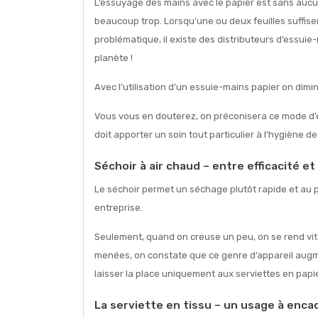
L’essuyage des mains avec le papier est sans aucun
beaucoup trop. Lorsqu’une ou deux feuilles suffis
problématique, il existe des distributeurs d’essuie-
planète !
Avec l’utilisation d’un essuie-mains papier on dim
Vous vous en douterez, on préconisera ce mode d’e
doit apporter un soin tout particulier à l’hygiène 
Séchoir à air chaud – entre efficacité et
Le séchoir permet un séchage plutôt rapide et au pr
entreprise.
Seulement, quand on creuse un peu, on se rend vit
menées, on constate que ce genre d’appareil augme
laisser la place uniquement aux serviettes en papie
La serviette en tissu – un usage à enca