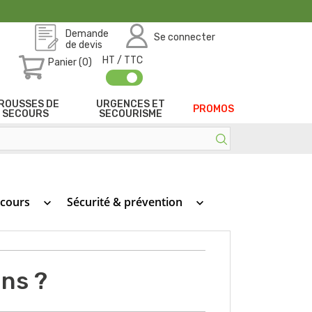
Demande
Se connecter
de devis
HT / TTC
Panier (0)
ROUSSES DE
URGENCES ET
PROMOS
SECOURS
SECOURISME
ecours
Sécurité & prévention
keyboard_arrow_down
keyboard_arrow_down
ns ?