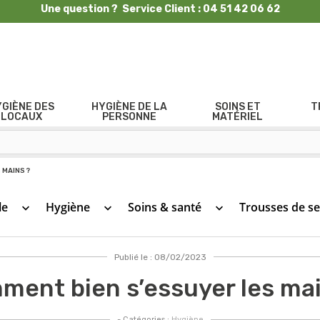
Une question ? Service Client : 04 51 42 06 62
YGIÈNE DES
HYGIÈNE DE LA
SOINS ET
T
LOCAUX
PERSONNE
MATÉRIEL
 MAINS ?
le
Hygiène
Soins & santé
Trousses de s
keyboard_arrow_down
keyboard_arrow_down
keyboard_arrow_down
Publié le : 08/02/2023
ment bien s’essuyer les mai
- Catégories :
Hygiène