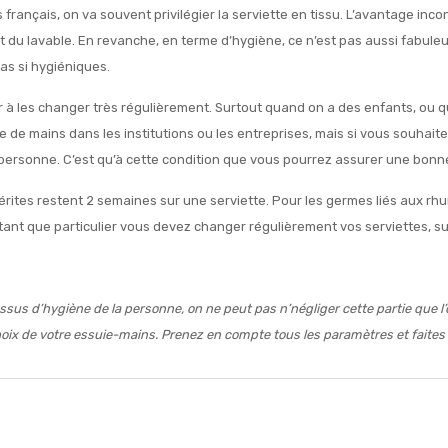
 français, on va souvent privilégier la serviette en tissu. L’avantage inc
st du lavable. En revanche, en terme d’hygiène, ce n’est pas aussi fabuleu
pas si hygiéniques.
nser à les changer très régulièrement. Surtout quand on a des enfants, ou 
de mains dans les institutions ou les entreprises, mais si vous souhaitez
r personne. C’est qu’à cette condition que vous pourrez assurer une bonn
rites restent 2 semaines sur une serviette. Pour les germes liés aux rh
tant que particulier vous devez changer régulièrement vos serviettes, su
sus d’hygiène de la personne, on ne peut pas n’négliger cette partie que l’on
hoix de votre essuie-mains. Prenez en compte tous les paramètres et faites 