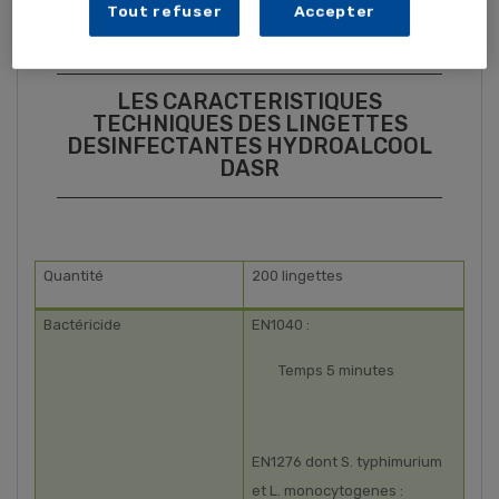
Tout refuser
Accepter
lingettes pour éviter tous dessèchement.
LES CARACTERISTIQUES
TECHNIQUES DES LINGETTES
DESINFECTANTES HYDROALCOOL
DASR
Quantité
200 lingettes
Bactéricide
EN1040 :
Temps 5 minutes
EN1276 dont S. typhimurium
et L. monocytogenes :