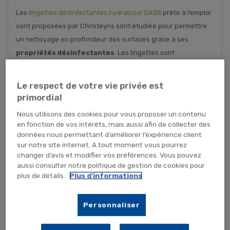
Les
lingettes désinfectantes hydralcool DASR
prête à l’emploi
sont proposées par Christeyns sont étudiée pour permettre
un nettoyage en profondeur des surfaces grâce à ses
propriétés désinfectantes
. Les lingettes sont
imprégnées d’une solution hyrdoalcoolique
, pour
permettre d’être utilisées rapidement et facilement.
Le respect de votre vie privée est
primordial
Les lingettes Christeyns s’utilisent principalement pour la
Nous utilisons des cookies pour vous proposer un contenu
désinfection des surfaces en hauteur ou des surfaces qui
en fonction de vos intérêts, mais aussi afin de collecter des
peuvent entrer en contact avec des denrées alimentaires. Un
données nous permettant d’améliorer l’expérience client
autre gros avantage, c’est que les lingettes
ne laissent pas
sur notre site internet. A tout moment vous pourrez
de traces après leur utilisation
, même si on ne rince pas
changer d’avis et modifier vos préférences. Vous pouvez
aussi consulter notre politique de gestion de cookies pour
la surface.
plus de détails.
Plus d'informations
Il est préconisé d’avoir un temps de contact de 5 minutes pour
une efficacité bactéricide et virucide et 15 minutes pour une
Personnaliser
activité fongicide. On ne pourra également que vous
conseiller de bien refermer le couvercle de la boite de