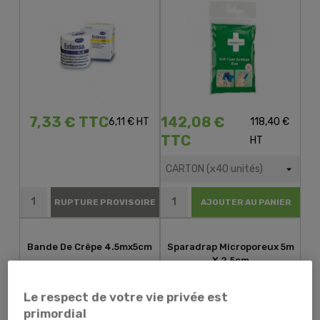
7,33 € TTC
142,08 €
6,11 € HT
118,40 €
TTC
HT
RUPTURE PROVISOIRE
AJOUTER AU PANIER
Bande De Crêpe 4.5mx5cm
Sparadrap Microporeux 5m
X 2.5cm
Le respect de votre vie privée est
primordial