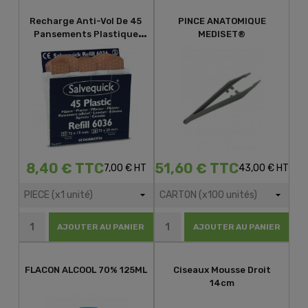
Recharge Anti-Vol De 45
PINCE ANATOMIQUE
Pansements Plastique
MEDISET®
Salvequick Cederroth
8,40 € TTC
51,60 € TTC
7,00 € HT
43,00 € HT
AJOUTER AU PANIER
AJOUTER AU PANIER
FLACON ALCOOL 70% 125ML
Ciseaux Mousse Droit
14cm