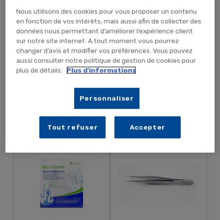
Nous utilisons des cookies pour vous proposer un contenu
en fonction de vos intérêts, mais aussi afin de collecter des
données nous permettant d’améliorer l’expérience client
sur notre site internet. A tout moment vous pourrez
changer d’avis et modifier vos préférences. Vous pouvez
6,62 € TTC
6,04 € TTC
5,52 € HT
5,03 € HT
aussi consulter notre politique de gestion de cookies pour
plus de détails.
Plus d'informations
AJOUTER AU PANIER
AJOUTER AU PANIER
Personnaliser
Tout refuser
Accepter
Compresse Anti-Brûlure
Pince À Écharde 11cm
BURNCARE 20x20cm