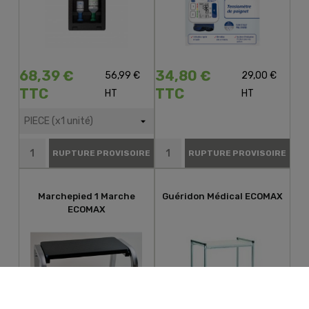
68,39 €
34,80 €
56,99 €
29,00 €
TTC
TTC
HT
HT
RUPTURE PROVISOIRE
RUPTURE PROVISOIRE
Marchepied 1 Marche
Guéridon Médical ECOMAX
ECOMAX