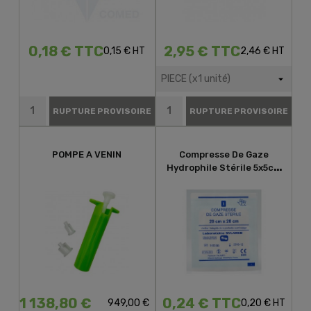
0,18 € TTC
2,95 € TTC
0,15 € HT
2,46 € HT
RUPTURE PROVISOIRE
RUPTURE PROVISOIRE
POMPE A VENIN
Compresse De Gaze
Hydrophile Stérile 5x5cm
Sachet De 5
1 138,80 €
0,24 € TTC
949,00 €
0,20 € HT