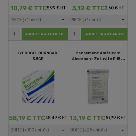
10,79 € TTC
3,12 € TTC
8,99 € HT
2,60 € HT
AJOUTER AU PANIER
AJOUTER AU PANIER
HYDROGEL BURNCARE
Pansement Américain
3.5GR
Absorbant Zetuvite E 15 X
20cm
58,19 € TTC
13,19 € TTC
48,49 € HT
10,99 € HT