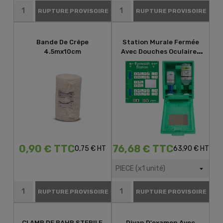
RUPTURE PROVISOIRE
RUPTURE PROVISOIRE
Bande De Crêpe
Station Murale Fermée
4.5mx10cm
Avec Douches Oculaires
500 ML Nacl + PH Neutral...
0,90 € TTC
76,68 € TTC
0,75 € HT
63,90 € HT
RUPTURE PROVISOIRE
RUPTURE PROVISOIRE
CLAMP DE BAHR STERILE
Divan D'examen Avec