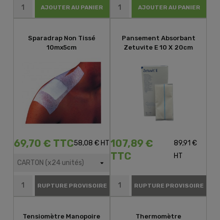
AJOUTER AU PANIER
AJOUTER AU PANIER
Sparadrap Non Tissé
Pansement Absorbant
10mx5cm
Zetuvite E 10 X 20cm
69,70 € TTC
107,89 €
58,08 € HT
89,91 €
TTC
HT
RUPTURE PROVISOIRE
RUPTURE PROVISOIRE
Tensiomètre Manopoire
Thermomètre