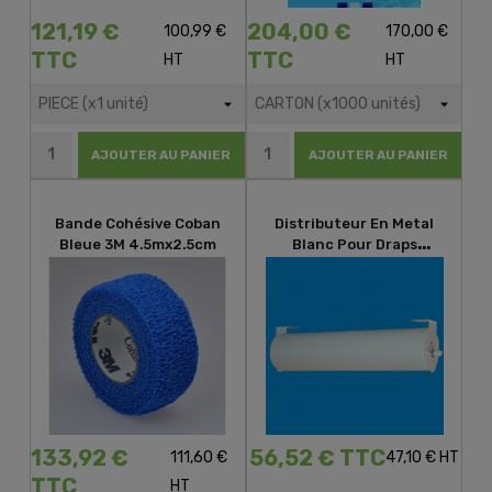
121,19 €
204,00 €
100,99 €
170,00 €
TTC
TTC
HT
HT
AJOUTER AU PANIER
AJOUTER AU PANIER
Bande Cohésive Coban
Distributeur En Metal
Bleue 3M 4.5mx2.5cm
Blanc Pour Draps
D'examen
133,92 €
56,52 € TTC
111,60 €
47,10 € HT
TTC
HT