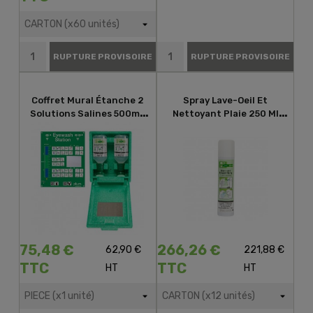
RUPTURE PROVISOIRE
RUPTURE PROVISOIRE
Coffret Mural Étanche 2
Spray Lave-Oeil Et
Solutions Salines 500mL
Nettoyant Plaie 250 Ml
PLUM
PLUM
75,48 €
266,26 €
62,90 €
221,88 €
TTC
TTC
HT
HT