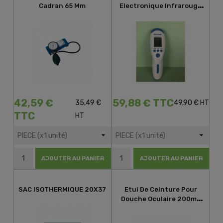
Cadran 65 Mm
Electronique Infrarouge
JXB-182
42,59 €
59,88 € TTC
35,49 €
49,90 € HT
TTC
HT
AJOUTER AU PANIER
AJOUTER AU PANIER
SAC ISOTHERMIQUE 20X37
Etui De Ceinture Pour
Douche Oculaire 200mL
PLUM