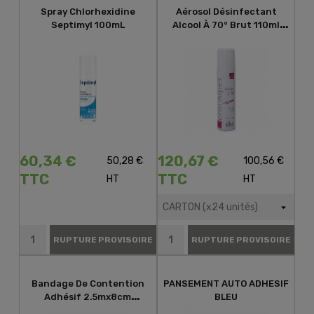
Spray Chlorhexidine
Aérosol Désinfectant
Septimyl 100mL
Alcool À 70° Brut 110ml
KING
60,34 €
120,67 €
50,28 €
100,56 €
TTC
TTC
HT
HT
RUPTURE PROVISOIRE
RUPTURE PROVISOIRE
Bandage De Contention
PANSEMENT AUTO ADHESIF
Adhésif 2.5mx8cm
BLEU
Hartmann Extensa Plus