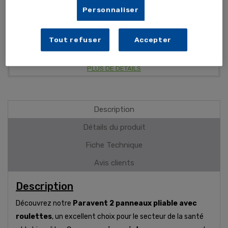
Revetement classe M1: anti-feu
Personnaliser
Facilement déhoussable
Tout refuser
Accepter
PLUS DE DÉTAILS
Description
Détails du produit
Fiche Technique
Avis clients
Description
Découvrez notre
Paravent 2 panneaux pliable avec
roulettes
, un excellent choix pour le secteur de la santé