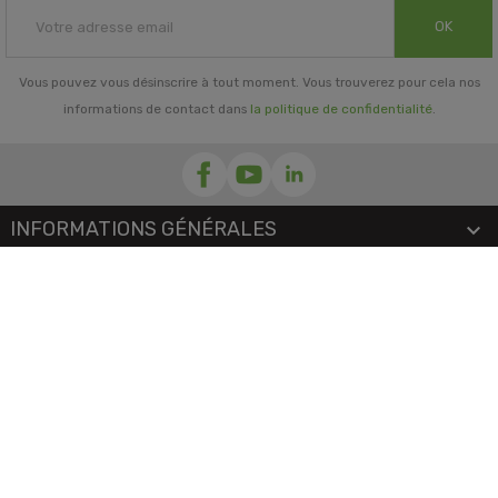
OK
Vous pouvez vous désinscrire à tout moment. Vous trouverez pour cela nos
informations de contact dans
la politique de confidentialité
.
INFORMATIONS GÉNÉRALES

NOTRE SOCIÉTÉ

PRORISK & VOUS

NOS SERVICES

PAIEMENT
MENTIONS LÉGALES
-
CGV/CGU
-
COOKIES