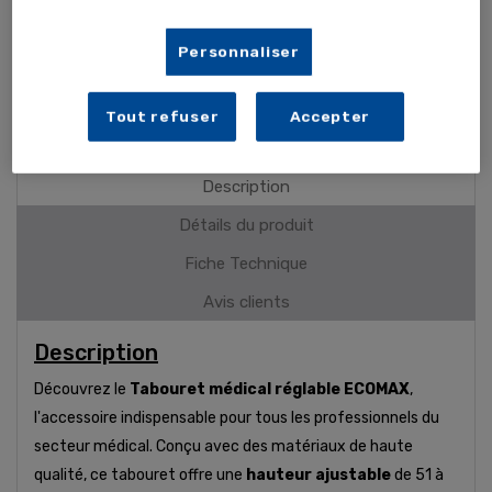
Pied en ABS noir équipé de 5 roulettes pivotantes
Personnaliser
PLUS DE DÉTAILS
Tout refuser
Accepter
Description
Détails du produit
Fiche Technique
Avis clients
Description
Découvrez le
Tabouret médical réglable ECOMAX
,
l'accessoire indispensable pour tous les professionnels du
secteur médical. Conçu avec des matériaux de haute
qualité, ce tabouret offre une
hauteur ajustable
de 51 à