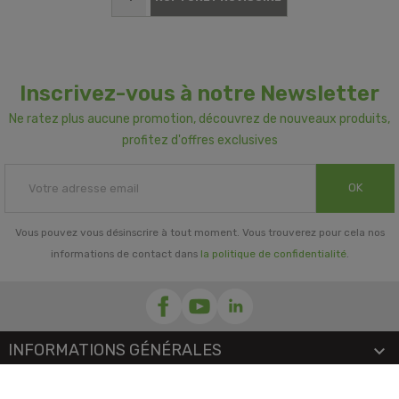
Inscrivez-vous à notre Newsletter
Ne ratez plus aucune promotion, découvrez de nouveaux produits,
profitez d'offres exclusives
OK
Vous pouvez vous désinscrire à tout moment. Vous trouverez pour cela nos
informations de contact dans
la politique de confidentialité
.
INFORMATIONS GÉNÉRALES

NOTRE SOCIÉTÉ
