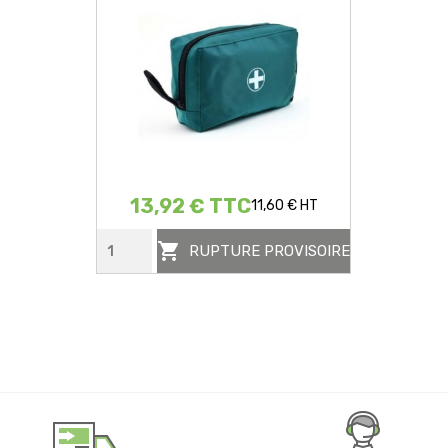
13,92 € TTC
11,60 € HT

RUPTURE PROVISOIRE