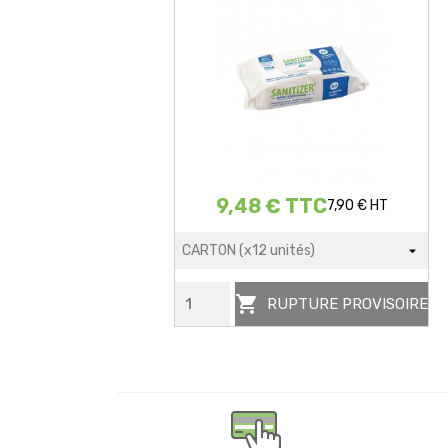
9,48 € TTC
7,90 € HT

RUPTURE PROVISOIRE