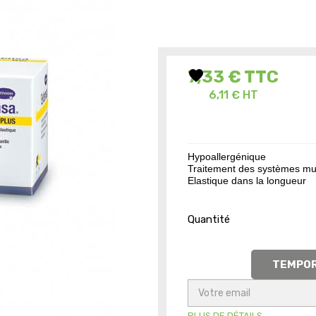
favorite
7,33 €
TTC
6,11 € HT
Hypoallergénique
Traitement des systèmes mu
Elastique dans la longueur
Quantité
TEMPOR
PLUS DE DÉTAILS