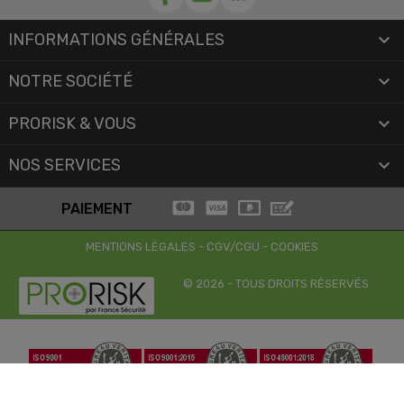
INFORMATIONS GÉNÉRALES

NOTRE SOCIÉTÉ

PRORISK & VOUS

NOS SERVICES

PAIEMENT
MENTIONS LÉGALES
-
CGV/CGU
-
COOKIES
© 2026 - TOUS DROITS RÉSERVÉS