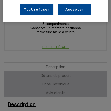
Tout refuser
Accepter
3 compartiments
Conserve un membre sectionné
fermeture facile à velcro
PLUS DE DÉTAILS
Description
Détails du produit
Fiche Technique
Avis clients
Description