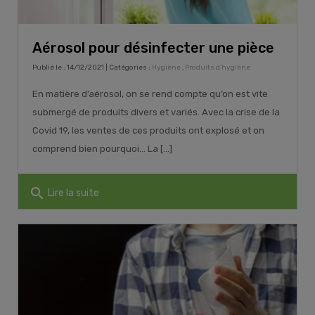
Aérosol pour désinfecter une pièce
Publié le : 14/12/2021 | Catégories :
Hygiène
,
Produits d'hygiène
En matière d’aérosol, on se rend compte qu’on est vite
submergé de produits divers et variés. Avec la crise de la
Covid 19, les ventes de ces produits ont explosé et on
comprend bien pourquoi… La [...]
search
Lire la suite