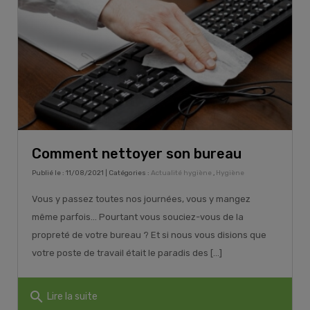
Comment nettoyer son bureau
Publié le : 11/08/2021 | Catégories :
Actualité hygiène
,
Hygiène
Vous y passez toutes nos journées, vous y mangez
même parfois… Pourtant vous souciez-vous de la
propreté de votre bureau ? Et si nous vous disions que
votre poste de travail était le paradis des [...]
search
Lire la suite