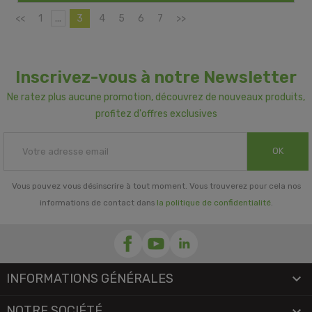
<<
1
...
3
4
5
6
7
>>
Inscrivez-vous à notre Newsletter
Ne ratez plus aucune promotion, découvrez de nouveaux produits,
profitez d'offres exclusives
OK
Vous pouvez vous désinscrire à tout moment. Vous trouverez pour cela nos
informations de contact dans
la politique de confidentialité
.
INFORMATIONS GÉNÉRALES

NOTRE SOCIÉTÉ
