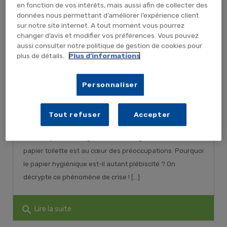
en fonction de vos intérêts, mais aussi afin de collecter des
données nous permettant d’améliorer l’expérience client
sur notre site internet. A tout moment vous pourrez
changer d’avis et modifier vos préférences. Vous pouvez
aussi consulter notre politique de gestion de cookies pour
plus de détails.
Plus d'informations
Personnaliser
Papier toilette : le PQ au cœur de
l’actualité
Tout refuser
Accepter
Publié le : 24/10/2022 | Catégories :
Actualité hygiène
,
Hygiène
Ce n’est pas une blague, on le voit régulièrement, le
papier toilette est au cœur des préoccupations. Pourquoi
le papier hygiénique est-il autant plébiscité ? On
décrypte ce phénomène de crise ! [...]
search
Lire la suite