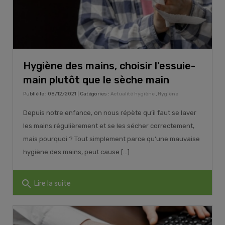
Hygiène des mains, choisir l'essuie-
main plutôt que le sèche main
Publié le : 08/12/2021 | Catégories :
Actualité hygiène
,
Hygiène
Depuis notre enfance, on nous répète qu’il faut se laver
les mains régulièrement et se les sécher correctement,
mais pourquoi ? Tout simplement parce qu’une mauvaise
hygiène des mains, peut cause [...]
search
Lire la suite