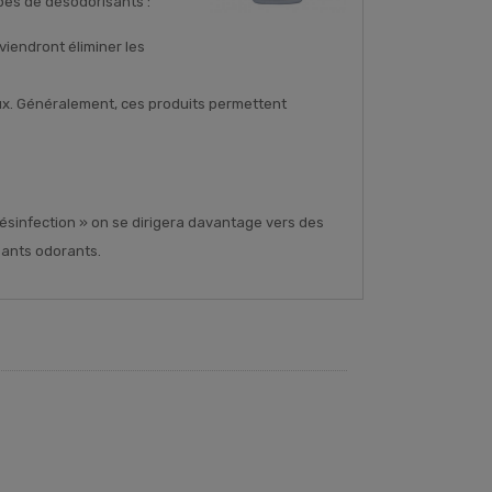
pes de désodorisants :
s viendront éliminer les
eaux. Généralement, ces produits permettent
ésinfection » on se dirigera davantage vers des
sants odorants.