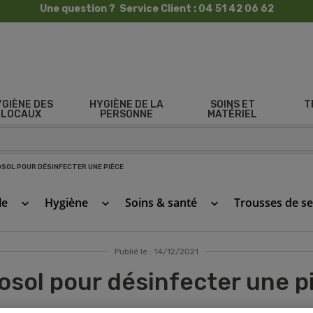
Une question ? Service Client : 04 51 42 06 62
YGIÈNE DES
HYGIÈNE DE LA
SOINS ET
T
LOCAUX
PERSONNE
MATÉRIEL
SOL POUR DÉSINFECTER UNE PIÈCE
le
Hygiène
Soins & santé
Trousses de s
keyboard_arrow_down
keyboard_arrow_down
keyboard_arrow_down
Publié le : 14/12/2021
osol pour désinfecter une p
- Catégories :
Hygiène
,
Produits d'hygiène