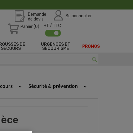
Demande
Se connecter
de devis
HT / TTC
Panier (0)
ROUSSES DE
URGENCES ET
PROMOS
SECOURS
SECOURISME
ecours
Sécurité & prévention
keyboard_arrow_down
keyboard_arrow_down
ièce