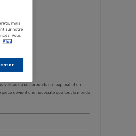
érêts, mais
ent sur notre
ences. Vous
.
Plus
cepter
 les ventes de ces produits ont explosé et on
 pièce devient une nécessité que tout le monde