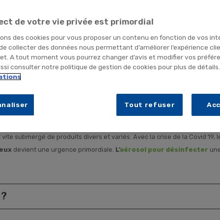
ect de votre vie privée est primordial
sons des cookies pour vous proposer un contenu en fonction de vos int
 de collecter des données nous permettant d’améliorer l’expérience cli
net. A tout moment vous pourrez changer d’avis et modifier vos préfér
si consulter notre politique de gestion de cookies pour plus de détails
ations
naliser
Tout refuser
Ac
 vite submergé de produits divers et variés. Avec la crise de la Covid 19,
ieux
devient une urgence primordiale.
L’
aérosol pour désinfecter
une
 ?