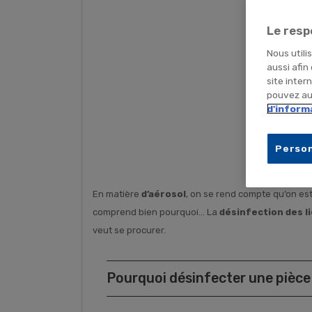
Le resp
Nous utili
aussi afin
site inter
pouvez aus
d'inform
Person
En matière
d’aérosol
, on se rend compte qu’on est
comprend bien pourquoi… La
désinfection des l
veut se procurer.
Pourquoi désinfecter une pièce