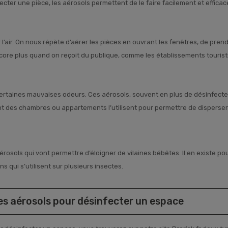
ecter une pièce, les aérosols permettent de le faire facilement et effica
’air. On nous répète d’aérer les pièces en ouvrant les fenêtres, de prendr
 encore plus quand on reçoit du publique, comme les établissements tourist
ertaines mauvaises odeurs. Ces aérosols, souvent en plus de désinfect
ant des chambres ou appartements l’utilisent pour permettre de disperser
sols qui vont permettre d’éloigner de vilaines bébêtes. Il en existe pour
ns qui s’utilisent sur plusieurs insectes.
es aérosols pour désinfecter un espace