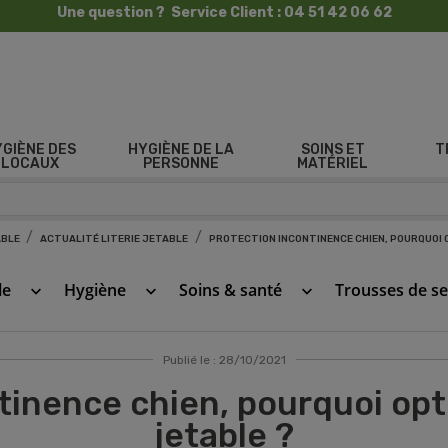
Une question ? Service Client : 04 51 42 06 62
YGIÈNE DES
HYGIÈNE DE LA
SOINS ET
T
LOCAUX
PERSONNE
MATÉRIEL
ABLE
ACTUALITÉ LITERIE JETABLE
PROTECTION INCONTINENCE CHIEN, POURQUOI 
le
Hygiène
Soins & santé
Trousses de s
keyboard_arrow_down
keyboard_arrow_down
keyboard_arrow_down
Publié le : 28/10/2021
tinence chien, pourquoi opt
jetable ?