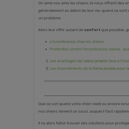
On aime nos amis les chiens, ils nous offrent des o
généralement au début de leur vie, quand ce sont de
un problème.
Alors leur offrir autant de
confort
que possible, g
L'incontinence chez les chiens
Protection contre l'incontinence canine : qu
Les avantages de l'alèse jetable face à l'in
Les inconvénients de la literie jetable pour 
Que ce soit quand votre chien vieilli ou encore lors
nos chiens devient un souci, auquel il faut rapidem
Il va alors falloir trouver des solutions pour proté