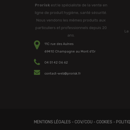
Prorisk
est le spécialiste de la vente en
ligne de produit hygiène, santé sécurité.
Nous vendons les mêmes produits aux
particuliers et professionnels depuis 20
Le 
ans.
11C rue des Aulnes
69410 Champagne au Mont d'Or
04 51 42 06 62
contact-web@prorisk.fr
MENTIONS LÉGALES
-
CGV/CGU
-
COOKIES
-
POLITI