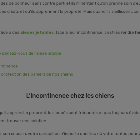
ndes de bonheur sans contre parti et ils m’héritent qu’on prenne soin d’e
s chiots et qu’ils apprennent la propreté. Mais quand ils vieillissent, 
râce à des
alèses jetables
, face à leur incontinence, c’est les rendre
h
e pensez-vous de l'alèse jetable
continence
la protection des paniers de nos chiens
L’incontinence chez les chiens
qu’il apprend la propreté, les loupés sont fréquents et pas toujours évide
ent trouver une solution.
ger son coussin, votre canapé ou n’importe quel lieu où votre toutou pourr