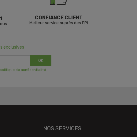
CONFIANCE CLIENT
1
Meilleur service auprès des EPI
vous
s exclusives
OK
 politique de confidentialité
.
NOS SERVICES