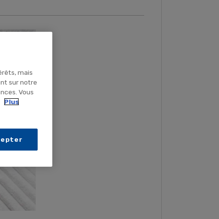
érêts, mais
ent sur notre
ences. Vous
.
Plus
cepter