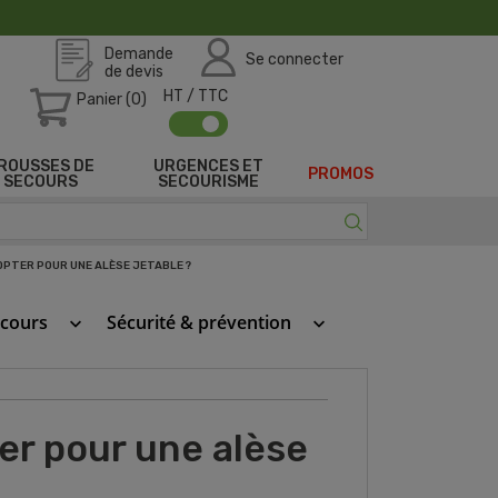
Demande
Se connecter
de devis
HT / TTC
Panier (0)
ROUSSES DE
URGENCES ET
PROMOS
SECOURS
SECOURISME
OPTER POUR UNE ALÈSE JETABLE ?
ecours
Sécurité & prévention
keyboard_arrow_down
keyboard_arrow_down
er pour une alèse