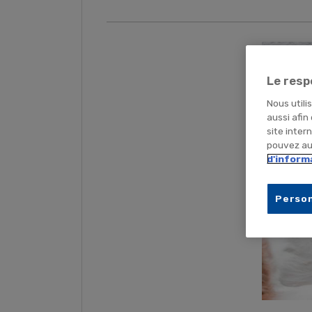
Le resp
Nous utili
aussi afin
site inter
pouvez aus
d'inform
Person