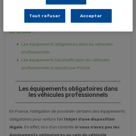
être de vos collaborateurs passe par
l’obligation
d’équipements mis à disposition dans chaque véhicule
Tout refuser
Accepter
de votre entreprise
. Pensez également aux
équipements
facultatifs mais qui restent indispensables en cas d'incident
sur la route …
Les équipements obligatoires dans les véhicules
professionnels
Les équipements facultatifs dans les véhicules
professionnels proposés par Prorisk
Les équipements obligatoires dans
les véhicules professionnels
En France, l’obligation de posséder certains des équipements
obligatoires pour voiture fait
l’objet d’une disposition
légale
. En effet, lors d’un contrôle
si vous n’avez pas les
équipements obligatoires au sein du véhicule