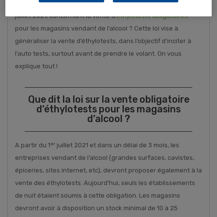
Avez-vous entendu parler de cette
nouvelle loi qui date
de
juillet 2021, concernant la vente d’
éthylotests obligatoires
pour les magasins vendant de l’alcool ? Cette loi vise à
généraliser la vente d’éthylotests, dans l’objectif d’inciter à
l’auto tests, surtout avant de prendre le volant. On vous
explique tout !
Que dit la loi sur la vente obligatoire
d’éthylotests pour les magasins
d’alcool ?
er
A partir du 1
juillet 2021 et dans un délai de 3 mois, les
entreprises vendant de l’alcool (grandes surfaces, cavistes,
épiceries, sites internet, etc), devront proposer également à la
vente des éthylotests. Aujourd’hui, seuls les établissements
de nuit étaient soumis à cette obligation. Les magasins
devront avoir à disposition un stock minimal de 10 à 25