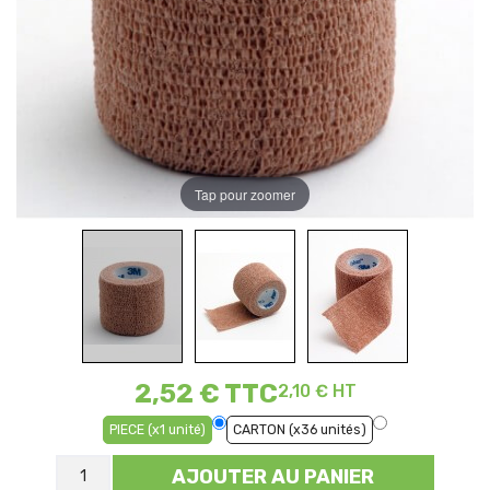
Tap pour zoomer
2,52 €
TTC
2,10 € HT
PIECE (x1 unité)
CARTON (x36 unités)
AJOUTER AU PANIER