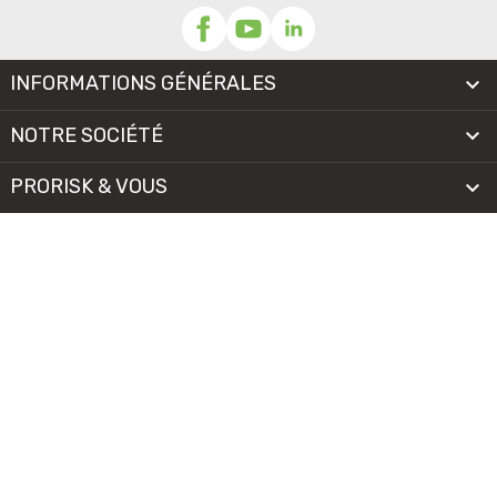
INFORMATIONS GÉNÉRALES

NOTRE SOCIÉTÉ

PRORISK & VOUS

NOS SERVICES

PAIEMENT
MENTIONS LÉGALES
-
CGV/CGU
-
COOKIES
© 2026 - TOUS DROITS RÉSERVÉS