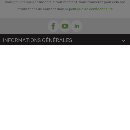
Vous pouvez vous désinscrire à tout moment. Vous trouverez pour cela nos
informations de contact dans
la politique de confidentialité
.
INFORMATIONS GÉNÉRALES

NOTRE SOCIÉTÉ

PRORISK & VOUS

NOS SERVICES

PAIEMENT
MENTIONS LÉGALES
-
CGV/CGU
-
COOKIES
© 2026 - TOUS DROITS RÉSERVÉS