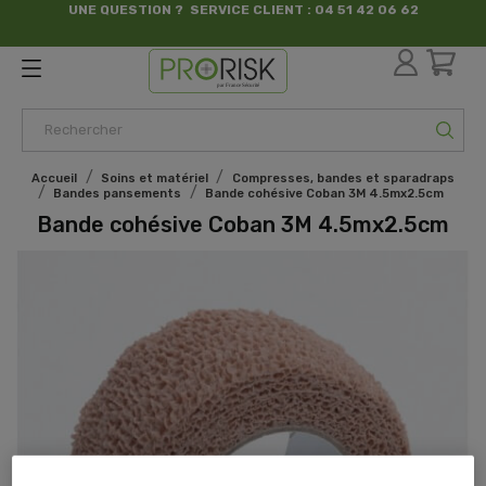
UNE QUESTION ? SERVICE CLIENT : 04 51 42 06 62
par France Sécurité
Accueil
Soins et matériel
Compresses, bandes et sparadraps
Bandes pansements
Bande cohésive Coban 3M 4.5mx2.5cm
Bande cohésive Coban 3M 4.5mx2.5cm