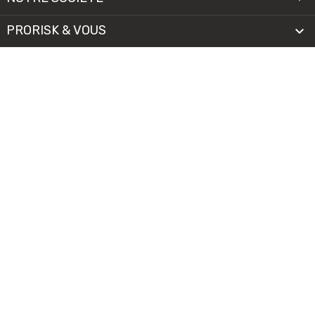
PRORISK & VOUS

NOS SERVICES

PAIEMENT
MENTIONS LÉGALES
-
CGV/CGU
-
COOKIES
© 2026 - TOUS DROITS RÉSERVÉS
Il n'y a encore aucun avis.