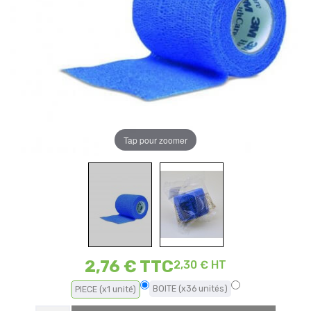
Tap pour zoomer
2,76 €
TTC
2,30 € HT
BOITE (x36 unités)
PIECE (x1 unité)