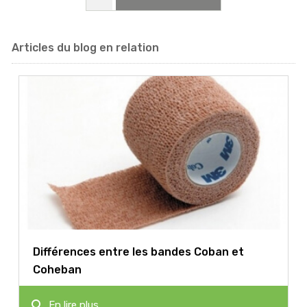
Articles du blog en relation
Différences entre les bandes Coban et
Coheban
search
En lire plus