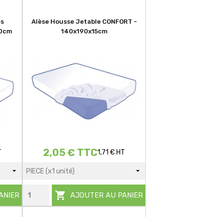
es
Alèse Housse Jetable CONFORT -
90cm
140x190x15cm
2,05 € TTC
T
1,71 € HT

ANIER
AJOUTER AU PANIER