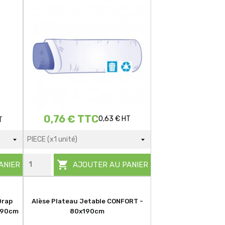
0,76 € TTC
0,63 € HT
T

ANIER
AJOUTER AU PANIER
Drap
Alèse Plateau Jetable CONFORT -
190cm
80x190cm