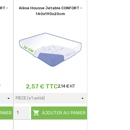
RT -
Alèse Housse Jetable CONFORT -
140x190x20cm
2,57 € TTC
2,14 € HT
T

ANIER
AJOUTER AU PANIER