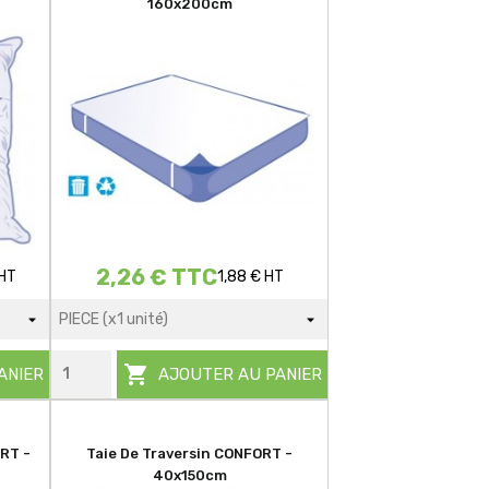
160x200cm
2,26 € TTC
 HT
1,88 € HT

ANIER
AJOUTER AU PANIER
RT -
Taie De Traversin CONFORT -
40x150cm