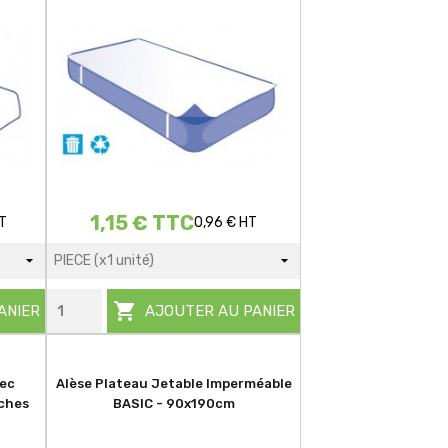
1,15 € TTC
T
0,96 € HT

ANIER
AJOUTER AU PANIER
vec
Alèse Plateau Jetable Imperméable
ches
BASIC - 90x190cm