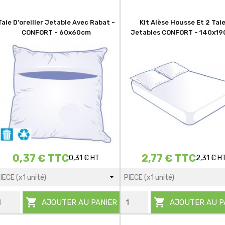
Taie D'oreiller Jetable Avec Rabat -
Kit Alèse Housse Et 2 Tai
CONFORT - 60x60cm
Jetables CONFORT - 140x1
0,37 € TTC
2,77 € TTC
0,31 € HT
2,31 € H


AJOUTER AU PANIER
AJOUTER AU P