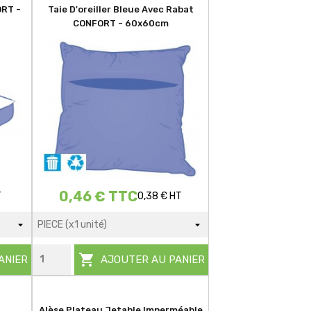
ORT -
Taie D'oreiller Bleue Avec Rabat
CONFORT - 60x60cm
0,46 € TTC
T
0,38 € HT

ANIER
AJOUTER AU PANIER
Alèse Plateau Jetable Imperméable