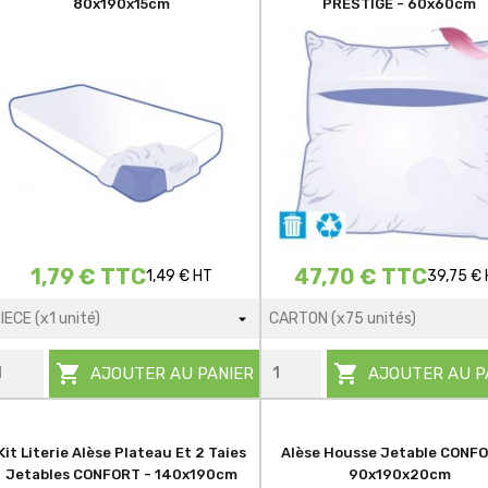
80x190x15cm
PRESTIGE - 60x60cm
1,79 € TTC
47,70 € TTC
1,49 € HT
39,75 €


AJOUTER AU PANIER
AJOUTER AU P
Kit Literie Alèse Plateau Et 2 Taies
Alèse Housse Jetable CONFO
Jetables CONFORT - 140x190cm
90x190x20cm