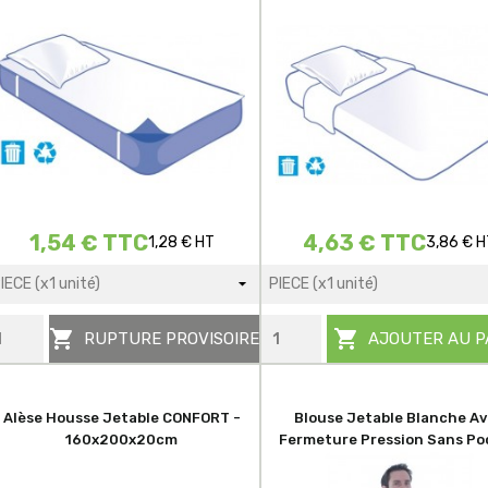
1,54 € TTC
4,63 € TTC
1,28 € HT
3,86 € H


RUPTURE PROVISOIRE
AJOUTER AU P
Alèse Housse Jetable CONFORT -
Blouse Jetable Blanche A
160x200x20cm
Fermeture Pression Sans Po