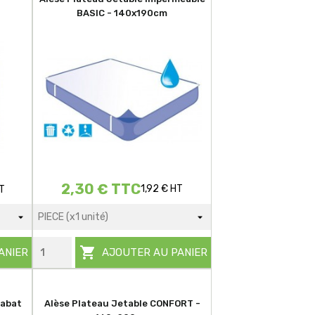
BASIC - 140x190cm
2,30 € TTC
1,92 € HT
T

ANIER
AJOUTER AU PANIER
Rabat
Alèse Plateau Jetable CONFORT -