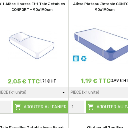
Kit Alèse Housse Et 1 Taie Jetables
Alèse Plateau Jetable CONF
CONFORT - 90x190cm
90x190cm
1,19 € TTC
2,05 € TTC
0,99 € H
1,71 € HT


AJOUTER AU PANIER
AJOUTER AU P
Taie D'oreiller Jetable Avec Rabat
Kit Accueil Zen Box