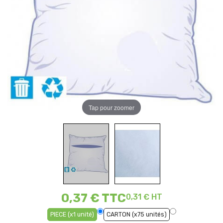
Tap pour zoomer
0,37 €
TTC
0,31 € HT
PIECE (x1 unité)
CARTON (x75 unités)